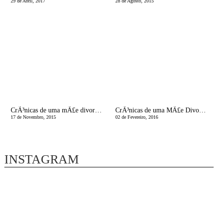
29 de Abril, 2017
28 de Agosto, 2015
CrÃ³nicas de uma mÃ£e divorciada | A UrgÃªncia da Vida!
CrÃ³nicas de uma MÃ£e Divorciada | Esses vendem-se muito bem!
17 de Novembro, 2015
02 de Fevereiro, 2016
INSTAGRAM