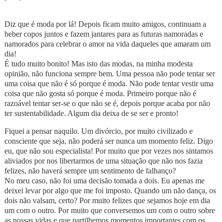
Diz que é moda por lá! Depois ficam muito amigos, continuam a
beber copos juntos e fazem jantares para as futuras namoradas e
namorados para celebrar o amor na vida daqueles que amaram um
dia!
É tudo muito bonito! Mas isto das modas, na minha modesta
opinião, não funciona sempre bem. Uma pessoa não pode tentar ser
uma coisa que não é só porque é moda. Não pode tentar vestir uma
coisa que não gosta só porque é moda. Primeiro porque não é
razoável tentar ser-se o que não se é, depois porque acaba por não
ter sustentabilidade. Algum dia deixa de se ser e pronto!
Fiquei a pensar naquilo. Um divórcio, por muito civilizado e
consciente que seja, não poderá ser nunca um momento feliz. Digo
eu, que não sou especialista! Por muito que por vezes nos sintamos
aliviados por nos libertarmos de uma situação que não nos fazia
felizes, não haverá sempre um sentimento de falhanço?
No meu caso, não foi uma decisão tomada a dois. Eu apenas me
deixei levar por algo que me foi imposto. Quando um não dança, os
dois não valsam, certo? Por muito felizes que sejamos hoje em dia
um com o outro. Por muito que conversemos um com o outro sobre
as nossas vidas e que partilhemos momentos importantes com os