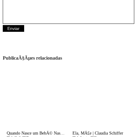
PublicaÃ§Ãµes relacionadas
Quando Nasce um BebÃ© Nasce uma MÃ£e
Ela, MÃ£e | Claudia Schiffer