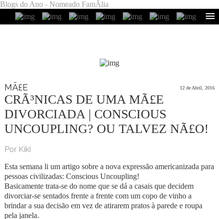
Blogs do Ano - Nomeado FamÃ­lia
MÃ£E
12 de Abril, 2016
CRÃ³NICAS DE UMA MÃ£E
DIVORCIADA | CONSCIOUS
UNCOUPLING? OU TALVEZ NÃ£O!
Por Kiki
Esta semana li um artigo sobre a nova expressão americanizada para
pessoas civilizadas: Conscious Uncoupling!
Basicamente trata-se do nome que se dá a casais que decidem
divorciar-se sentados frente a frente com um copo de vinho a
brindar a sua decisão em vez de atirarem pratos à parede e roupa
pela janela.