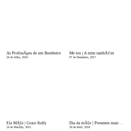
As ProfissÃµes de um Bombeiro
Me too | A mim tambÃ©m
26 de Julho, 2016
07 de Dezembro, 2017
Ela MÃ£e | Grace Kelly
Dia da mÃ£e | Presentes mais que especiais: Andrea Prints
24 de MarÃ§o, 2015
20 de Abril, 2018