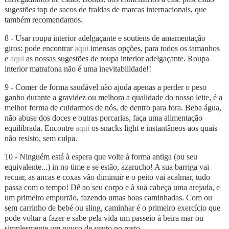
sugestões top de sacos de fraldas de marcas internacionais, que
também recomendamos.
8 - Usar roupa interior adelgaçante e soutiens de amamentação
giros: pode encontrar
aqui
imensas opções, para todos os tamanhos
e
aqui
as nossas sugestões de roupa interior adelgaçante. Roupa
interior matrafona não é uma inevitabilidade!!
9 - Comer de forma saudável não ajuda apenas a perder o peso
ganho durante a gravidez ou melhora a qualidade do nosso leite, é a
melhor forma de cuidarmos de nós, de dentro para fora. Beba água,
não abuse dos doces e outras porcarias, faça uma alimentação
equilibrada. Encontre
aqui
os snacks light e instantâneos aos quais
não resisto, sem culpa.
10 - Ninguém está à espera que volte à forma antiga (ou seu
equivalente...) in no time e se estão, azarucho! A sua barriga vai
recuar, as ancas e coxas vão diminuir e o peito vai acalmar, tudo
passa com o tempo! Dê ao seu corpo e à sua cabeça uma arejada, e
um primeiro empurrão, fazendo umas boas caminhadas. Com ou
sem carrinho de bebé ou sling, caminhar é o primeiro exercício que
pode voltar a fazer e sabe pela vida um passeio à beira mar ou
simplesmente um pouco de vento no rosto.