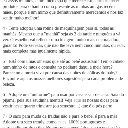
escassos minutos, é um micro spa que merece! Eu
adoro oferecer
produtos para o banho como presente às minhas amigas recém
mães, porque é um mimo que definitivamente merecemos e nos faz
sentir muito melhor!
4 - Tente adoptar uma rotina de maquilhagem para si, todas as
manhãs. Mesmo que a "manhã" seja às 3 da tarde e ninguém a vá
ver. O espelho vai reflectir uma imagem muito mais encorajadora,
garanto! Pode ser
esta
, que não lhe leva nem cinco minutos, ou
esta
,
mais completa mas igualmente rápida.
5 - Está com umas olheiras que até ao bebé assustam? Tem o cabelo
num ninho de ratos e consulta no pediatra daqui a meia hora?
Parece uma morta viva por causa das noites de cólicas do baby?
Encontre
aqui
as nossas melhores sugestões para cada problema de
beleza.
6 - Adopte um "uniforme" para usar por casa e sair de casa. Saia do
pijama, pela sua saudinha mental! Veja
aqui
as nossas dicas para
vestir neste quarto trimestre (ou semestre...) que é o pós parto.
7 - O saco para muda de fraldas não é para o bebé, é para a mãe.
Adopte um saco trendy, como
estes
, 100% portugueses e
carregadinhos de estilo. Bónus: nos comentários a esse post estão