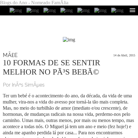
Blogs do Ano - Nomeado FamÃ­lia
MÃ£E
14 de Abril, 2015
10 FORMAS DE SE SENTIR
MELHOR NO PÃ³S BEBÃ©
Por InÃªs SimÃµes
Ter um bebé é o acontecimento do ano, da década, da vida de uma
mulher, vira-nos a vida do avesso por torná-la tão mais completa.
Mas, no meio do turbilhão de amor (imediato e/ou crescente), de
hormonas, de mudanças radicais na nossa vida, perdemo-nos pelo
caminho. Umas mais, outras menos, por mais ou menos tempo, mas
acontece a todas nós. O Miguel já tem um ano e meio (fez hoje!) e
ainda me apanho perdida lá por casa... Para nos encontrarmos