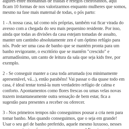
algures entre montanhas de fraldas e refegos cheirosinhos, aqui
ficam 10 formas de nos valorizarmos enquanto mulheres que somos,
mesmo na fase mais maternal de todas, o pós parto:
1 - A nossa casa, tal como nós próprias, também vai ficar virada do
avesso com a chegada do seu mais pequenino residente. Por isso,
ainda que todas as divisões da casa estejam tomadas de assalto,
manter um cantinho absolutamente zen é um óptimo refúgio para
nós. Pode ser uma casa de banho que se mantém pronta para um
banho revigorante, o escritório que se mantém "crescido" e
arrumadíssimo, um canto de leitura da sala que seja kids free, por
exemplo.
2 - Se conseguir manter a casa toda arrumada (ou minimamente
apresentável, vá...), então parabéns! Vai passar o dia quase todo em
casa, é ideal tentar torná-la num verdadeiro refúgio de calma e
conforto. Apontamentos como flores frescas ou umas velas novas
trazem instantaneamente outra sensação de bem estar, fica a
sugestão para presentes a receber ou oferecer.
3 - Nos primeiros tempos não conseguimos pousar a cria nem para
tomar banho. Mas quando conseguimos, que o seja em grande!
Usar o seu gel de banho preferido, aquele mesmo luxuoso, nesses