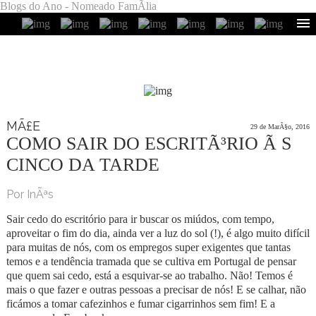
Blogs do Ano - Nomeado FamÃ­lia
MÃ£E
29 de MarÃ§o, 2016
COMO SAIR DO ESCRITÃ³RIO Ã S
CINCO DA TARDE
Por InÃªs
Sair cedo do escritório para ir buscar os miúdos, com tempo,
aproveitar o fim do dia, ainda ver a luz do sol (!), é algo muito difícil
para muitas de nós, com os empregos super exigentes que tantas
temos e a tendência tramada que se cultiva em Portugal de pensar
que quem sai cedo, está a esquivar-se ao trabalho. Não! Temos é
mais o que fazer e outras pessoas a precisar de nós! E se calhar, não
ficámos a tomar cafezinhos e fumar cigarrinhos sem fim! E a