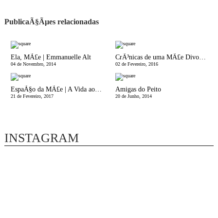
PublicaÃ§Ãµes relacionadas
Ela, MÃ£e | Emmanuelle Alt
CrÃ³nicas de uma MÃ£e Divorciada | Esses vendem-se muito bem!
04 de Novembro, 2014
02 de Fevereiro, 2016
EspaÃ§o da MÃ£e | A Vida aos 9 anos de Idade
Amigas do Peito
21 de Fevereiro, 2017
20 de Junho, 2014
INSTAGRAM