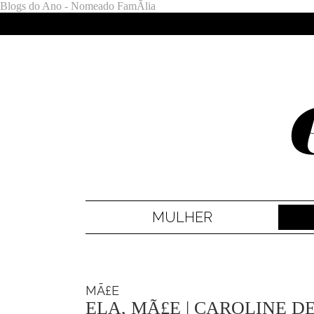
Blogs do Ano - Nomeado FamÃ­lia
MULHER
MÃ£E
ELA, MÃ£E | CAROLINE D