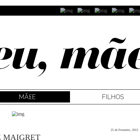
MÃ£E
FILHOS
25 de Fevereiro, 2015
E MAIGRET