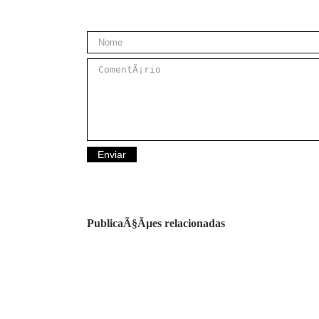
PublicaÃ§Ãµes relacionadas