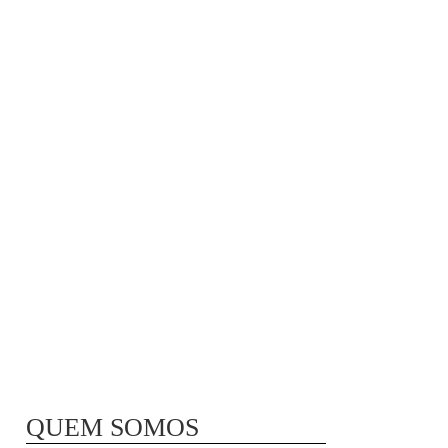
MÃ£E BIO-LÃ³GICA |
COMIDA PARA
CONGELAR
QUEM SOMOS