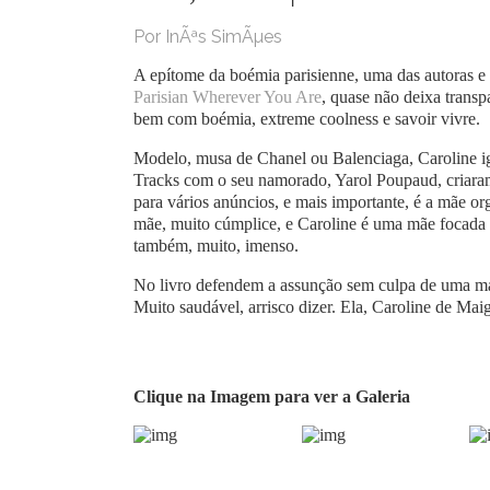
Por InÃªs SimÃµes
A epítome da boémia parisienne, uma das autoras e 
Parisian Wherever You Are
, quase não deixa trans
bem com boémia, extreme coolness e savoir vivre.
Modelo, musa de Chanel ou Balenciaga, Caroline 
Tracks com o seu namorado, Yarol Poupaud, criara
para vários anúncios, e mais importante, é a mãe o
mãe, muito cúmplice, e Caroline é uma mãe focada n
também, muito, imenso.
No livro defendem a assunção sem culpa de uma ma
Muito saudável, arrisco dizer. Ela, Caroline de Maigr
Clique na Imagem para ver a Galeria