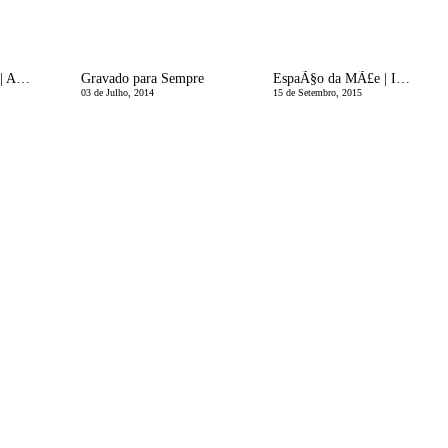
EspaÃ§o da MÃ£e | AmbivalÃªncias Maternas
Gravado para Sempre
EspaÃ§o da MÃ£e | ImportÃ¢ncia do sono no dia-a-dia da MÃ£e
03 de Julho, 2014
15 de Setembro, 2015