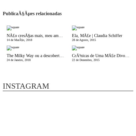
PublicaÃ§Ãµes relacionadas
NÃ£o cresÃ§as mais, meu amor! | As Maravilhas da Maternidade
Ela, MÃ£e | Claudia Schiffer
14 de MarÃ§o, 2018
28 de Agosto, 2015
The Milky Way ou a descoberta da amamentaÃ§Ã£o
CrÃ³nicas de Uma MÃ£e Divorciada | O Natal Ã© quando o Homem quiser
24 de Janeiro, 2018
22 de Dezembro, 2015
INSTAGRAM