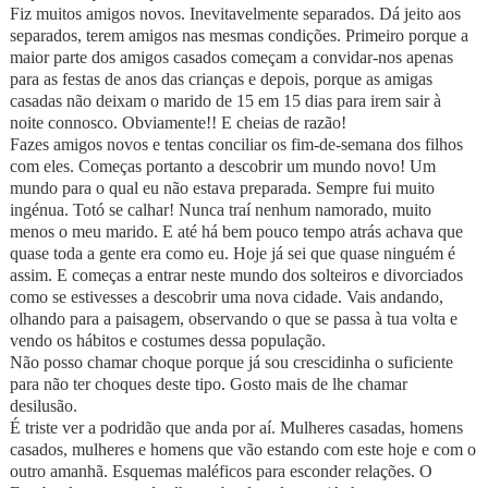
Fiz muitos amigos novos. Inevitavelmente separados. Dá jeito aos
separados, terem amigos nas mesmas condições. Primeiro porque a
maior parte dos amigos casados começam a convidar-nos apenas
para as festas de anos das crianças e depois, porque as amigas
casadas não deixam o marido de 15 em 15 dias para irem sair à
noite connosco. Obviamente!! E cheias de razão!
Fazes amigos novos e tentas conciliar os fim‑de‑semana dos filhos
com eles. Começas portanto a descobrir um mundo novo! Um
mundo para o qual eu não estava preparada. Sempre fui muito
ingénua. Totó se calhar! Nunca traí nenhum namorado, muito
menos o meu marido. E até há bem pouco tempo atrás achava que
quase toda a gente era como eu. Hoje já sei que quase ninguém é
assim. E começas a entrar neste mundo dos solteiros e divorciados
como se estivesses a descobrir uma nova cidade. Vais andando,
olhando para a paisagem, observando o que se passa à tua volta e
vendo os hábitos e costumes dessa população.
Não posso chamar choque porque já sou crescidinha o suficiente
para não ter choques deste tipo. Gosto mais de lhe chamar
desilusão.
É triste ver a podridão que anda por aí. Mulheres casadas, homens
casados, mulheres e homens que vão estando com este hoje e com o
outro amanhã. Esquemas maléficos para esconder relações. O