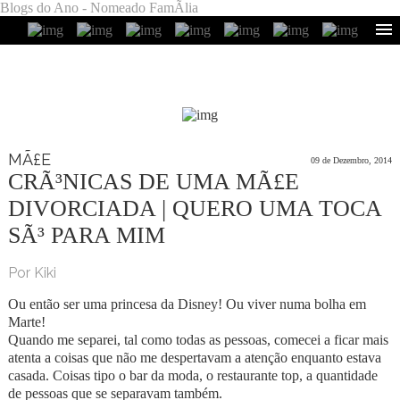
Blogs do Ano - Nomeado FamÃ­lia
MÃ£E
09 de Dezembro, 2014
CRÃ³NICAS DE UMA MÃ£E
DIVORCIADA | QUERO UMA TOCA
SÃ³ PARA MIM
Por Kiki
Ou então ser uma princesa da Disney! Ou viver numa bolha em
Marte!
Quando me separei, tal como todas as pessoas, comecei a ficar mais
atenta a coisas que não me despertavam a atenção enquanto estava
casada. Coisas tipo o bar da moda, o restaurante top, a quantidade
de pessoas que se separavam também.