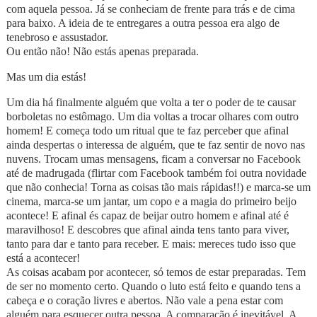
com aquela pessoa. Já se conheciam de frente para trás e de cima
para baixo. A ideia de te entregares a outra pessoa era algo de
tenebroso e assustador.
Ou então não! Não estás apenas preparada.
Mas um dia estás!
Um dia há finalmente alguém que volta a ter o poder de te causar
borboletas no estômago. Um dia voltas a trocar olhares com outro
homem! E começa todo um ritual que te faz perceber que afinal
ainda despertas o interessa de alguém, que te faz sentir de novo nas
nuvens. Trocam umas mensagens, ficam a conversar no Facebook
até de madrugada (flirtar com Facebook também foi outra novidade
que não conhecia! Torna as coisas tão mais rápidas!!) e marca-se um
cinema, marca-se um jantar, um copo e a magia do primeiro beijo
acontece! E afinal és capaz de beijar outro homem e afinal até é
maravilhoso! E descobres que afinal ainda tens tanto para viver,
tanto para dar e tanto para receber. E mais: mereces tudo isso que
está a acontecer!
As coisas acabam por acontecer, só temos de estar preparadas. Tem
de ser no momento certo. Quando o luto está feito e quando tens a
cabeça e o coração livres e abertos. Não vale a pena estar com
alguém para esquecer outra pessoa. A comparação é inevitável. A