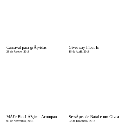
Carnaval para grÃ¡vidas
Giveaway Float In
26 de Janeiro, 2016
15 de Abril, 2016
MÃ£e Bio-LÃ³gica | Acompanhamento pÃ³s-parto ao domicÃ­lio e um cafÃ© duplo, por favor!
SessÃµes de Natal e um Giveaway - BrÃ­gida Brito Fotografia
03 de Novembro, 2015
02 de Dezembro, 2014