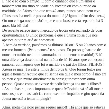
E não é só com o amigo! É com o cunhado que é um amor e
também tem um filho da idade do Vicente ou com o irmão da
madrinha do Afonsinho que tem 42 anos, nunca casou nem teve
filhos mas é a melhor pessoa do mundo! (Algum defeito deve ter...)
Ou um colega novo do João que é uma brasa e está separado há 3
anos, blá blá blá!
De repente parece que o mercado de trocas está recheado de boas
oportunidades. O único problema é que a última coisa que nos
apetece ouvir falar é de homens!!!
A bem da verdade, passámos os últimos 10 ou 15 ou 20 anos com o
mesmo homem. (Pelo menos é o suposto. Eu posso gabar-me de
nunca ter traído nenhum namorado, muito menos o marido!) E há
uma diferença descomunal na miúda de há 10 anos que começou a
namorar com aquele que foi o marido e o pai dos filhos: FILHOS!
Agora és mãe! Tiveste 2 filhos dentro de ti! Que foram feitos por
aquele homem! Aquilo que eu sentia era que o meu corpo já não era
só meu e que muito dificilmente ia conseguir estar com outra
pessoa. Quase como se tivesse de pedir licença aos meus filhos!!
- As minhas riquezas importam-se que a Mãezinha vá só ali trocar
uns cuspos e umas carícias com o senhor simpático e giro que a tia
Joana me está a tentar impingir?
Aliás, metia-me nojo pensar sequer nisso!!! Há anos que só estavas