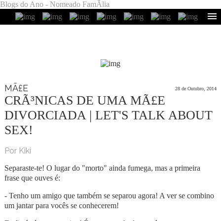
Blogs do Ano - Nomeado FamÃ­lia
MÃ£E
28 de Outubro, 2014
CRÃ³NICAS DE UMA MÃ£E
DIVORCIADA | LET'S TALK ABOUT
SEX!
Por Kiki
Separaste-te! O lugar do "morto" ainda fumega, mas a primeira
frase que ouves é:
- Tenho um amigo que também se separou agora! A ver se combino
um jantar para vocês se conhecerem!