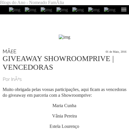
Blogs do Ano - Nomeado FamÃ­lia
MÃ£E
01 de Maio, 2016
GIVEAWAY SHOWROOMPRIVE |
VENCEDORAS
Por InÃªs
Muito obrigada pelas vossas participações, aqui ficam as vencedoras
do giveaway em parceria com a Showroomprive:
Maria Cunha
Vânia Pereira
Estela Lourenço