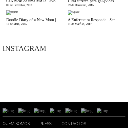
CrÃ³nicas de uma MÃ£e Divorciada | Quero Uma Toca sÃ³ para Mim
Ultra Stretch para grÃ¡vidas
09 de Dezembro, 2014
29 de Dezembro, 2015
Doodle Diary of a New Mom | Por TrÃ¡s de Portas na Maternidade
A Enfermeira Responde | Ser mÃ£eâ€¦ Ser Perfeita?!
12 de Maio, 2015
21 de MarÃ§o, 2017
INSTAGRAM
QUEM SOMOS
PRESS
CONTACTOS