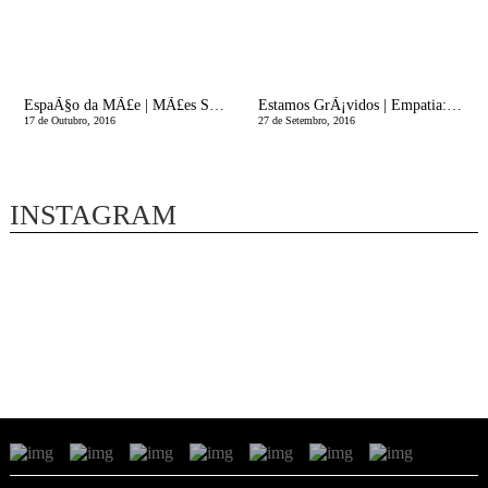
EspaÃ§o da MÃ£e | MÃ£es Suficientemente Boas
Estamos GrÃ¡vidos | Empatia: Este texto nÃ£o Ã© para grÃ¡vidas, nem para mÃ£es!
17 de Outubro, 2016
27 de Setembro, 2016
INSTAGRAM