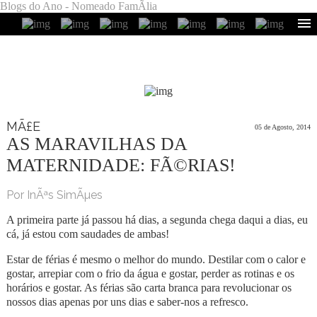
Blogs do Ano - Nomeado FamÃ­lia
MÃ£E
05 de Agosto, 2014
AS MARAVILHAS DA
MATERNIDADE: FÃ©RIAS!
Por InÃªs SimÃµes
A primeira parte já passou há dias, a segunda chega daqui a dias, eu
cá, já estou com saudades de ambas!
Estar de férias é mesmo o melhor do mundo. Destilar com o calor e
gostar, arrepiar com o frio da água e gostar, perder as rotinas e os
horários e gostar. As férias são carta branca para revolucionar os
nossos dias apenas por uns dias e saber-nos a refresco.