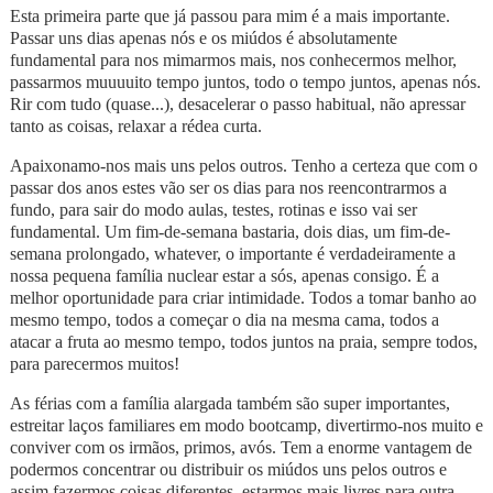
Esta primeira parte que já passou para mim é a mais importante.
Passar uns dias apenas nós e os miúdos é absolutamente
fundamental para nos mimarmos mais, nos conhecermos melhor,
passarmos muuuuito tempo juntos, todo o tempo juntos, apenas nós.
Rir com tudo (quase...), desacelerar o passo habitual, não apressar
tanto as coisas, relaxar a rédea curta.
Apaixonamo-nos mais uns pelos outros. Tenho a certeza que com o
passar dos anos estes vão ser os dias para nos reencontrarmos a
fundo, para sair do modo aulas, testes, rotinas e isso vai ser
fundamental. Um fim-de-semana bastaria, dois dias, um fim-de-
semana prolongado, whatever, o importante é verdadeiramente a
nossa pequena família nuclear estar a sós, apenas consigo. É a
melhor oportunidade para criar intimidade. Todos a tomar banho ao
mesmo tempo, todos a começar o dia na mesma cama, todos a
atacar a fruta ao mesmo tempo, todos juntos na praia, sempre todos,
para parecermos muitos!
As férias com a família alargada também são super importantes,
estreitar laços familiares em modo bootcamp, divertirmo-nos muito e
conviver com os irmãos, primos, avós. Tem a enorme vantagem de
podermos concentrar ou distribuir os miúdos uns pelos outros e
assim fazermos coisas diferentes, estarmos mais livres para outra