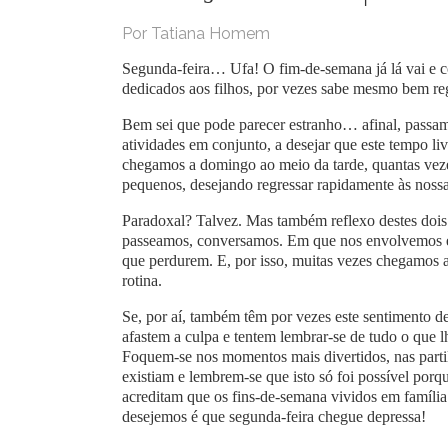
Por Tatiana Homem
Segunda-feira… Ufa! O fim-de-semana já lá vai e c
dedicados aos filhos, por vezes sabe mesmo bem regr
Bem sei que pode parecer estranho… afinal, passamo
atividades em conjunto, a desejar que este tempo liv
chegamos a domingo ao meio da tarde, quantas veze
pequenos, desejando regressar rapidamente às nossa
Paradoxal? Talvez. Mas também reflexo destes doi
passeamos, conversamos. Em que nos envolvemos e 
que perdurem. E, por isso, muitas vezes chegamos ao
rotina.
Se, por aí, também têm por vezes este sentimento d
afastem a culpa e tentem lembrar-se de tudo o que 
Foquem-se nos momentos mais divertidos, nas partil
existiam e lembrem-se que isto só foi possível porq
acreditam que os fins-de-semana vividos em famíl
desejemos é que segunda-feira chegue depressa!