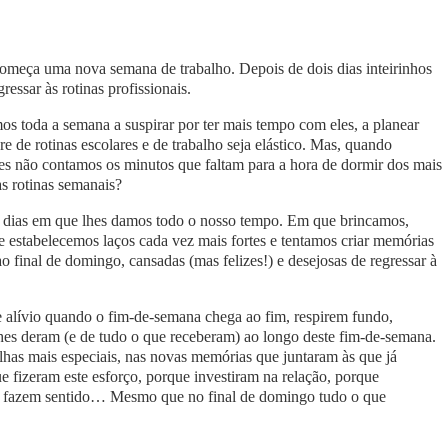
omeça uma nova semana de trabalho. Depois de dois dias inteirinhos
essar às rotinas profissionais.
s toda a semana a suspirar por ter mais tempo com eles, a planear
re de rotinas escolares e de trabalho seja elástico. Mas, quando
s não contamos os minutos que faltam para a hora de dormir dos mais
s rotinas semanais?
s dias em que lhes damos todo o nosso tempo. Em que brincamos,
estabelecemos laços cada vez mais fortes e tentamos criar memórias
 final de domingo, cansadas (mas felizes!) e desejosas de regressar à
e alívio quando o fim-de-semana chega ao fim, respirem fundo,
lhes deram (e de tudo o que receberam) ao longo deste fim-de-semana.
has mais especiais, nas novas memórias que juntaram às que já
ue fizeram este esforço, porque investiram na relação, porque
ia fazem sentido… Mesmo que no final de domingo tudo o que