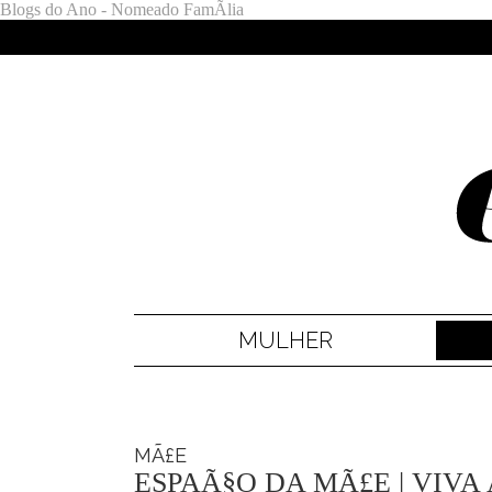
Blogs do Ano - Nomeado FamÃ­lia
MULHER
MÃ£E
ESPAÃ§O DA MÃ£E | VIVA