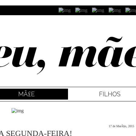
MÃ£E
FILHOS
17 de MarÃ§o, 2015
 A SEGUNDA-FEIRA!