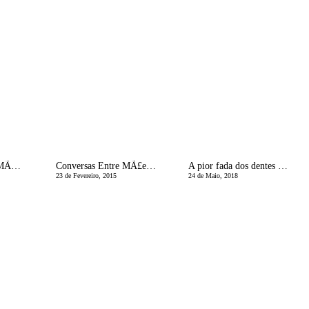
CrÃ³nicas de uma MÃ£e Divorciada | EntÃ£o e Agora?
Conversas Entre MÃ£es | Gravidez e PÃ³s Parto
A pior fada dos dentes do mundo
23 de Fevereiro, 2015
24 de Maio, 2018