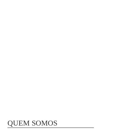
MÃ£E BIO-LÃ³GICA |
COMIDA PARA
CONGELAR
QUEM SOMOS