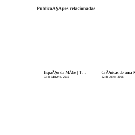
PublicaÃ§Ãµes relacionadas
EspaÃ§o da MÃ£e | Tu Ã‰s Suficiente!
03 de MarÃ§o, 2015
12 de Julho, 2016