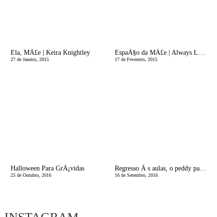
Ela, MÃ£e | Keira Knightley
EspaÃ§o da MÃ£e | Always Look at the Bright Side of Life
27 de Janeiro, 2015
17 de Fevereiro, 2015
Halloween Para GrÃ¡vidas
Regresso Ã s aulas, o peddy paper!
25 de Outubro, 2016
16 de Setembro, 2016