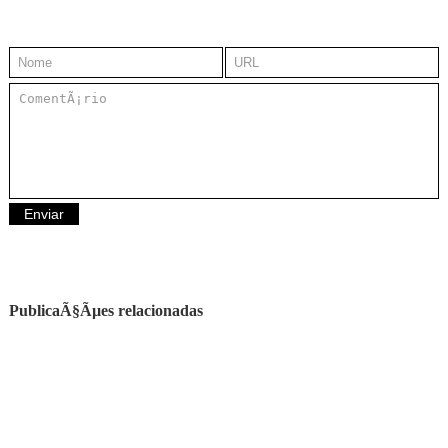
PublicaÃ§Ãµes relacionadas