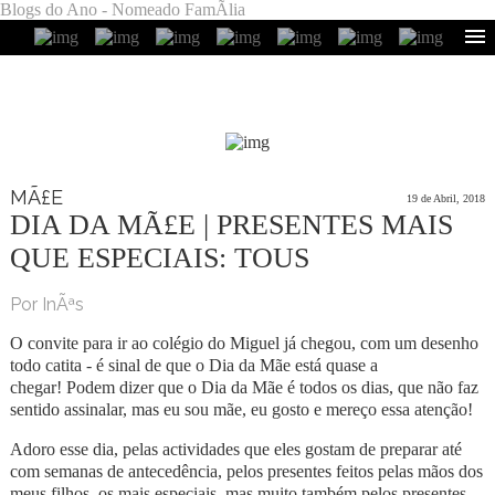
Blogs do Ano - Nomeado FamÃ­lia
MÃ£E
19 de Abril, 2018
DIA DA MÃ£E | PRESENTES MAIS
QUE ESPECIAIS: TOUS
Por InÃªs
O convite para ir ao colégio do Miguel já chegou, com um desenho
todo catita - é sinal de que o Dia da Mãe está quase a
chegar! Podem dizer que o Dia da Mãe é todos os dias, que não faz
sentido assinalar, mas eu sou mãe, eu gosto e mereço essa atenção!
Adoro esse dia, pelas actividades que eles gostam de preparar até
com semanas de antecedência, pelos presentes feitos pelas mãos dos
meus filhos, os mais especiais, mas muito também pelos presentes