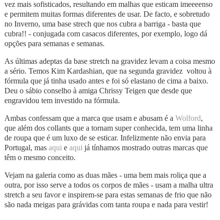
vez mais sofisticados, resultando em malhas que esticam imeeeenso
e permitem muitas formas diferentes de usar. De facto, e sobretudo
no Inverno, uma base strech que nos cubra a barriga - basta que
cubra!! - conjugada com casacos diferentes, por exemplo, logo dá
opções para semanas e semanas.
As últimas adeptas da base stretch na gravidez levam a coisa mesmo
a sério. Temos Kim Kardashian, que na segunda gravidez voltou à
fórmula que já tinha usado antes e foi só elastano de cima a baixo.
Deu o sábio conselho à amiga Chrissy Teigen que desde que
engravidou tem investido na fórmula.
Ambas confessam que a marca que usam e abusam é a
Wolford
,
que além dos collants que a tornam super conhecida, tem uma linha
de roupa que é um luxo de se esticar. Infelizmente não envia para
Portugal, mas
aqui
e
aqui
já tínhamos mostrado outras marcas que
têm o mesmo conceito.
Vejam na galeria como as duas mães - uma bem mais roliça que a
outra, por isso serve a todos os corpos de mães - usam a malha ultra
stretch a seu favor e inspirem-se para estas semanas de frio que não
são nada meigas para grávidas com tanta roupa e nada para vestir!