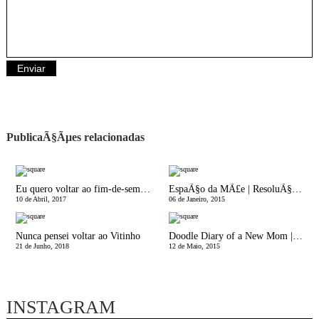
PublicaÃ§Ãµes relacionadas
Eu quero voltar ao fim-de-semana
EspaÃ§o da MÃ£e | ResoluÃ§Ãµes de Ano Novo
10 de Abril, 2017
06 de Janeiro, 2015
Nunca pensei voltar ao Vitinho
Doodle Diary of a New Mom | Por TrÃ¡s de Portas na Maternidade
21 de Junho, 2018
12 de Maio, 2015
INSTAGRAM