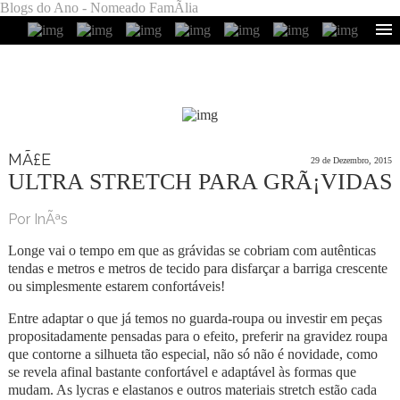
Blogs do Ano - Nomeado FamÃ­lia
MÃ£E
29 de Dezembro, 2015
ULTRA STRETCH PARA GRÃ¡VIDAS
Por InÃªs
Longe vai o tempo em que as grávidas se cobriam com autênticas
tendas e metros e metros de tecido para disfarçar a barriga crescente
ou simplesmente estarem confortáveis!
Entre adaptar o que já temos no guarda-roupa ou investir em peças
propositadamente pensadas para o efeito, preferir na gravidez roupa
que contorne a silhueta tão especial, não só não é novidade, como
se revela afinal bastante confortável e adaptável às formas que
mudam. As lycras e elastanos e outros materiais stretch estão cada