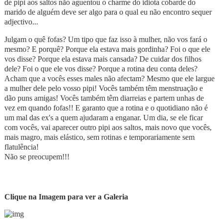
de pipi aos saltos não aguentou o charme do idiota cobarde do
marido de alguém deve ser algo para o qual eu não encontro sequer
adjectivo...
Julgam o quê fofas? Um tipo que faz isso à mulher, não vos fará o
mesmo? E porquê? Porque ela estava mais gordinha? Foi o que ele
vos disse? Porque ela estava mais cansada? De cuidar dos filhos
dele? Foi o que ele vos disse? Porque a rotina deu conta deles?
Acham que a vocês esses males não afectam? Mesmo que ele largue
a mulher dele pelo vosso pipi! Vocês também têm menstruação e
dão puns amigas! Vocês também têm diarreias e partem unhas de
vez em quando fofas!! E garanto que a rotina e o quotidiano não é
um mal das ex's a quem ajudaram a enganar. Um dia, se ele ficar
com vocês, vai aparecer outro pipi aos saltos, mais novo que vocês,
mais magro, mais elástico, sem rotinas e temporariamente sem
flatulência!
Não se preocupem!!!
Clique na Imagem para ver a Galeria