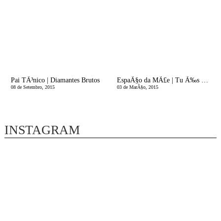
Pai TÃ³nico | Diamantes Brutos
EspaÃ§o da MÃ£e | Tu Ã‰s Suficiente!
08 de Setembro, 2015
03 de MarÃ§o, 2015
INSTAGRAM