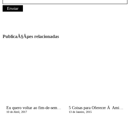
PublicaÃ§Ãµes relacionadas
Eu quero voltar ao fim-de-semana
5 Coisas para Oferecer Ã Amiga que Acabou de ser MÃ£e
10 de Abril, 2017
13 de Janeiro, 2015