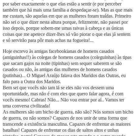
por saber exactamente o que elas estão a sentir (e por perceber
também que há mais uma família a despedaçar-se). Mas as que mais
me custam, são aquelas em que as mulheres foram traídas. Primeiro
não sei o que dizer nesta altura porque, felizmente, não passei por
isso depois, porque sobem-me umas raivas à cabeça e as únicas
coisas que me apetece dizer-lhes só vão piorar o que elas já sentem
e só servirão para pôr mais achas na fogueira!...
Hoje escrevo às amigas facebookianas de homens casados
(amiguinhas!!) às colegas de homens casados (coleguinhas) às tipas
que sacam gajos na noite (tipinhas) sem sequer saberem se são
casados ou não, às amigas das mulheres de homens casados
(putinhas)... O Miguel Araújo falava dos Maridos das Outras, eu
falo para a Outra dos Maridos.
Bem sei que vocês não iam lá se eles não vos dessem uma
oportunidade, mas não é com eles que quero falar agora, é com
vocês mesmo! Cabras! Não... Não vou entrar por aí.. Vamos ter
uma conversa civilizada!
As mulheres são um bicho de guerra, não são? Nós somos um bicho
de guerra, ou não somos? Capazes de nos unir de uma forma que
transcende a existência masculina. Capazes de enfrentar as maiores
batalhas! Capazes de enfrentar os dias de saltos altos e unhas