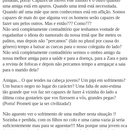
pintadas, porra! Capazes de mover este mundo e o outro quando
uma amiga está em apuros. Quando uma irmã está necessitada.
Quando até uma mãe que nem conhecemos está em aflição. Somos
capazes de mais do que alguma vez os homens serão capazes de
fazer uns pelos outros. Mas e então??? Como???
Não será completamente contraditório que tenhamos vontade de
esgadanhar o idiota do namorado da nossa irmã que lhe meteu os
palitos, mas depois não "percamos" (falo no plural por causa do
género) tempo a baixar as cuecas para o nosso coleguita do lado?
Não será completamente contraditório sermos o ombro amigo da
nossa melhor amiga para a saúde e para a doença, para a Zara e para
a revista de fofocas e depois não percamos tempo a arregaçar a saia
para o marido dela?
Amigas... O que tendes na cabeça jovens? Um pipi em sofrimento?
Um buraco negro no lugar do carácter? Uma falta de auto-estima
tão grande que vos faz ser capazes de fazer à vizinha do lado a
última coisa gostaríeis que vos fizessem a vós, grandes pegas?
(Porra! Prometi que ia ser civilizada!)
Não aguento ver o sofrimento de uma mulher nesta situação !!
Sozinha e perdida, com os filhos no colo e uma cama vazia já seria
suficientemente mau para se aguentar!!! Mas porque uma jovem oca