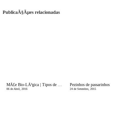
PublicaÃ§Ãµes relacionadas
MÃ£e Bio-LÃ³gica | Tipos de fraldas reutilizÃ¡veis
Pezinhos de passarinhos
06 de Abril, 2016
24 de Setembro, 2015