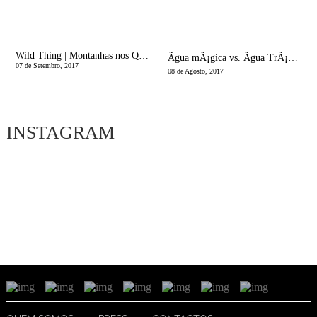
Wild Thing | Montanhas nos Quartos dos MiÃºdos
Ãgua mÃ¡gica vs. Ãgua TrÃ¡gica | A Enfermeira Responde
07 de Setembro, 2017
08 de Agosto, 2017
INSTAGRAM