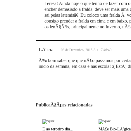
Teresa! Ainda hoje o que tenho de fazer com 
encher demasiado a fralda, deve ser mais um
sai pelas lateraisâ€¦ Eu coloco uma fralda Ã v
consigo prender a fralda em cima e em baixo, 
os lenÃ§Ã³is, principalmente no Inverno, nÃ£
LÃºcia
03 de Dezembro, 2015 Ã s 17:46:40
Ã‰ bom saber que que nÃ£o passamos por certas 
inicio da semana, em casa e nas escola! :( EstÃ¡ d
PublicaÃ§Ãµes relacionadas
E ao terceiro dia...