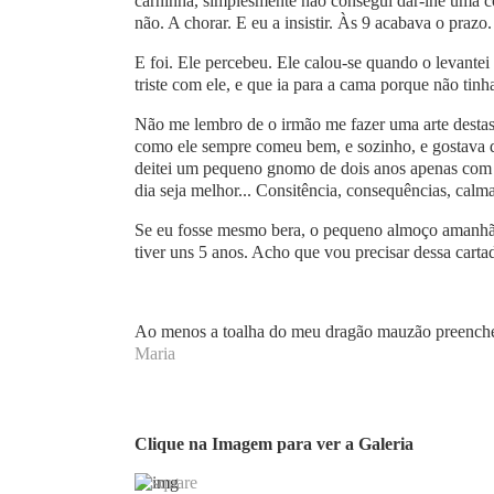
carninha, simplesmente não consegui dar-lhe uma co
não. A chorar. E eu a insistir. Às 9 acabava o pra
E foi. Ele percebeu. Ele calou-se quando o levantei 
triste com ele, e que ia para a cama porque não tinh
Não me lembro de o irmão me fazer uma arte destas.
como ele sempre comeu bem, e sozinho, e gostava d
deitei um pequeno gnomo de dois anos apenas com 
dia seja melhor... Consitência, consequências, cal
Se eu fosse mesmo bera, o pequeno almoço amanhã 
tiver uns 5 anos. Acho que vou precisar dessa carta
Ao menos a toalha do meu dragão mauzão preenche a
Maria
Clique na Imagem para ver a Galeria