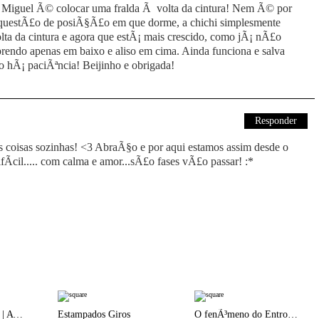
o Miguel Ã© colocar uma fralda Ã volta da cintura! Nem Ã© por
a questÃ£o de posiÃ§Ã£o em que dorme, a chichi simplesmente
olta da cintura e agora que estÃ¡ mais crescido, como jÃ¡ nÃ£o
prendo apenas em baixo e aliso em cima. Ainda funciona e salva
o hÃ¡ paciÃªncia! Beijinho e obrigada!
Responder
coisas sozinhas! <3 AbraÃ§o e por aqui estamos assim desde o
ifÃ­cil..... com calma e amor...sÃ£o fases vÃ£o passar! :*
MÃ£e Bio-LÃ³gica | A saga das pesagens e a culpa imposta pela balanÃ§a!
Estampados Giros
O fenÃ³meno do Entroncamento DomÃ©stico