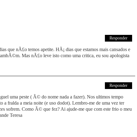
Responder
ias que nÃ£o temos apetite. HÃ¡ dias que estamos mais cansados e
 tambÃ©m. Mas nÃ£o leve isto como uma critica, eu sou apologista
Responder
guel uma peste ( Ã© do nome nada a fazer). Nos ultimos tempo
a fralda a meia noite (e uso dodot). Lembro-me de uma vez ter
azes sofrem. Como Ã© que fez? Ai ajude-me que com este frio o meu
rande Teresa