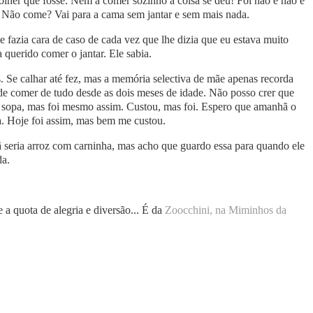
lher que fosse. Nem a comer sozinho a coisa se deu! Foi não e não e
zo. Não come? Vai para a cama sem jantar e sem mais nada.
e fazia cara de caso de cada vez que lhe dizia que eu estava muito
a querido comer o jantar. Ele sabia.
 Se calhar até fez, mas a memória selectiva de mãe apenas recorda
e comer de tudo desde as dois meses de idade. Não posso crer que
sopa, mas foi mesmo assim. Custou, mas foi. Espero que amanhã o
ma. Hoje foi assim, mas bem me custou.
seria arroz com carninha, mas acho que guardo essa para quando ele
da.
 quota de alegria e diversão... É da
Zoocchini, na Miminhos da