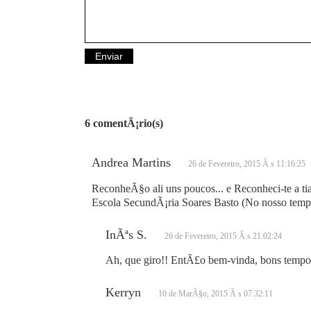
6 comentÃ¡rio(s)
Andrea Martins
26 de Fevereiro, 2015 Ã s 11:16:25
ReconheÃ§o ali uns poucos... e Reconheci-te a tia
Escola SecundÃ¡ria Soares Basto (No nosso tempo,
InÃªs S.
26 de Fevereiro, 2015 Ã s 21:02:24
Ah, que giro!! EntÃ£o bem-vinda, bons tempos
Kerryn
10 de MarÃ§o, 2015 Ã s 07:32:11