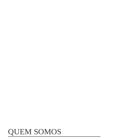
MÃ£E BIO-LÃ³GICA |
COMIDA PARA
CONGELAR
QUEM SOMOS