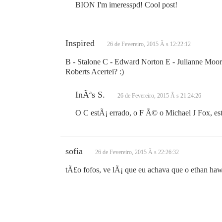
BION I'm imeresspd! Cool post!
Inspired
26 de Fevereiro, 2015 Ã s 12:22:12
B - Stalone C - Edward Norton E - Julianne Moore
Roberts Acertei? :)
InÃªs S.
26 de Fevereiro, 2015 Ã s 21:24:26
O C estÃ¡ errado, o F Ã© o Michael J Fox, estÃ
sofia
26 de Fevereiro, 2015 Ã s 22:26:32
tÃ£o fofos, ve lÃ¡ que eu achava que o ethan haw