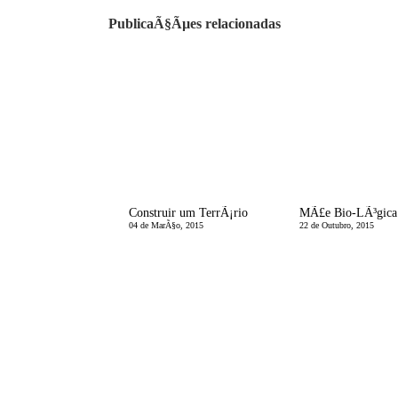
PublicaÃ§Ãµes relacionadas
Construir um TerrÃ¡rio
04 de MarÃ§o, 2015
22 de Outubro, 2015