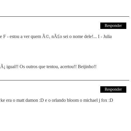
Responder
 F - estou a ver quem Ã©, nÃ£o sei o nome dele!... I - Julia
¡ igual!! Os outros que tentou, acertou!! Beijinho!!
Responder
ke era o matt damon :D e o orlando bloom o michael j fox :D