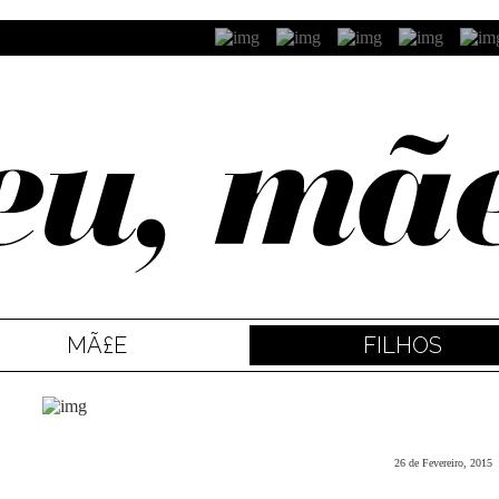
MÃ£E
FILHOS
26 de Fevereiro, 2015