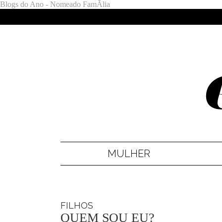
Blogs do Ano - Nomeado FamÃ­lia
MULHER
FILHOS
QUEM SOU EU?