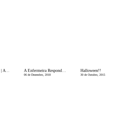
MÃ£e Bio-LÃ³gica | A saga das pesagens e a culpa imposta pela balanÃ§a!
A Enfermeira Responde | Mudar a Fralda, tem ciÃªncia?
Halloween!!
06 de Dezembro, 2018
30 de Outubro, 2015