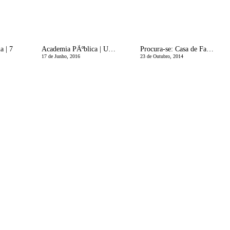
a | 7
Academia PÃºblica | Um Congresso MÃ©dico para nÃ³s
Procura-se: Casa de FamÃ­lia para umas fÃ©rias fantÃ¡sticas
17 de Junho, 2016
23 de Outubro, 2014