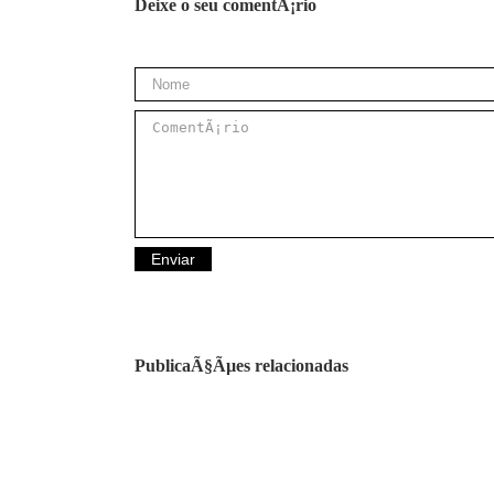
Deixe o seu comentÃ¡rio
PublicaÃ§Ãµes relacionadas