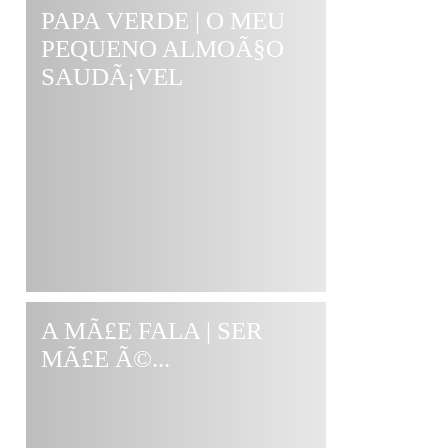
PAPA VERDE | O MEU
PEQUENO ALMOÃ§O
SAUDÃ¡VEL
A MÃ£E FALA | SER
MÃ£E Ã©...