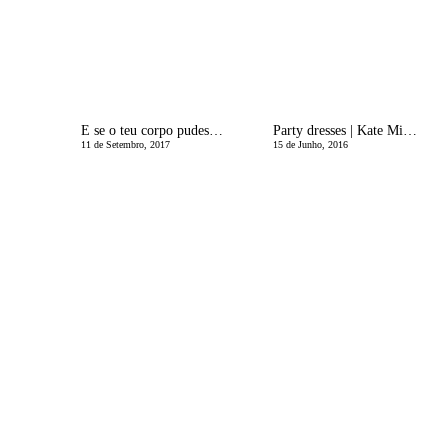
E se o teu corpo pudesse falar contigo?
Party dresses | Kate Middleton style
11 de Setembro, 2017
15 de Junho, 2016