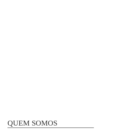
MÃ£E BIO-LÃ³GICA |
COMIDA PARA
CONGELAR
QUEM SOMOS