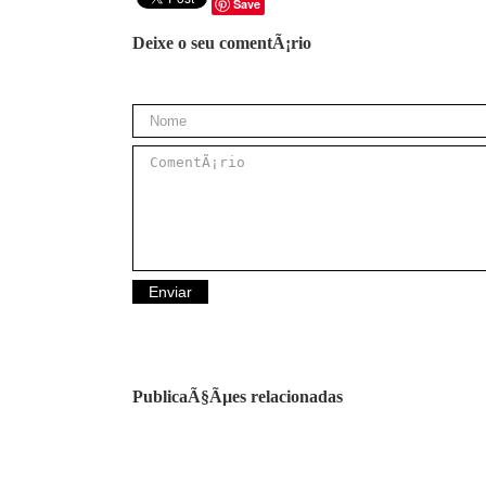
Save
Deixe o seu comentÃ¡rio
PublicaÃ§Ãµes relacionadas