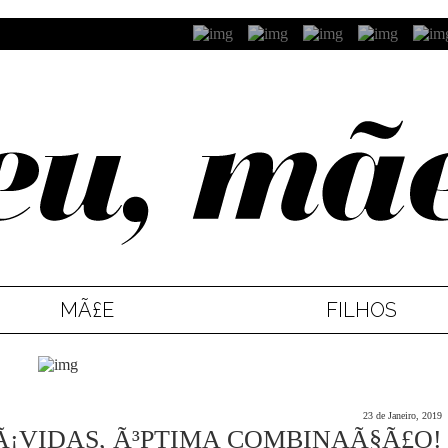
MÃ£E
FILHOS
23 de Janeiro, 2019
Ã¡VIDAS, Ã³PTIMA COMBINAÃ§Ã£O!