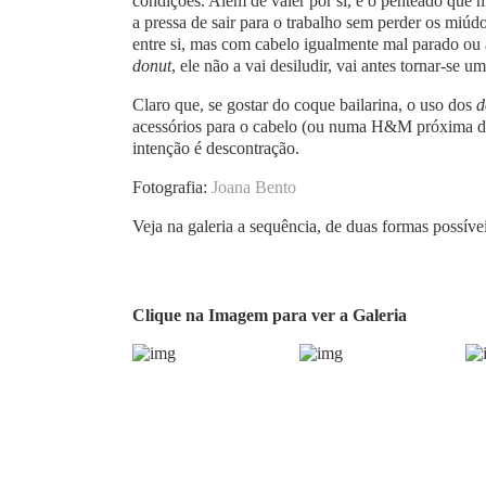
condições. Além de valer por si, é o penteado que 
a pressa de sair para o trabalho sem perder os miúdo
entre si, mas com cabelo igualmente mal parado ou
donut
, ele não a vai desiludir, vai antes tornar-se u
Claro que, se gostar do coque bailarina, o uso dos
d
acessórios para o cabelo (ou numa H&M próxima de 
intenção é descontração.
Fotografia:
Joana Bento
Veja na galeria a sequência, de duas formas possívei
Clique na Imagem para ver a Galeria