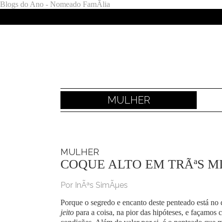
Blogs do Ano - Nomeado FamÃ­lia
MULHER
MULHER
COQUE ALTO EM TRÃªS M
Por InÃªs SimÃµes
Porque o segredo e encanto deste penteado está no 
jeito
para a coisa, na pior das hipóteses, e façamos 