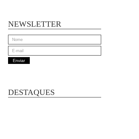
NEWSLETTER
DESTAQUES
PAPA VERDE | O MEU
PEQUENO ALMOÃ§O
SAUDÃ¡VEL