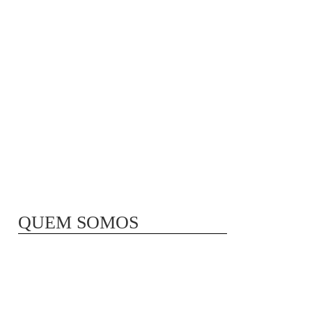
CONGELAR
QUEM SOMOS
INÃªS SIMÃΜES