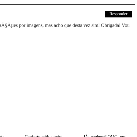
Responder
aÃ§Ãµes por imagens, mas acho que desta vez sim! Obrigada! Vou
ITBOX | EstÃ¡ aberta a caixa mais It!
Conforto with a twist
JÃ¡ conhece? OMG, yes!