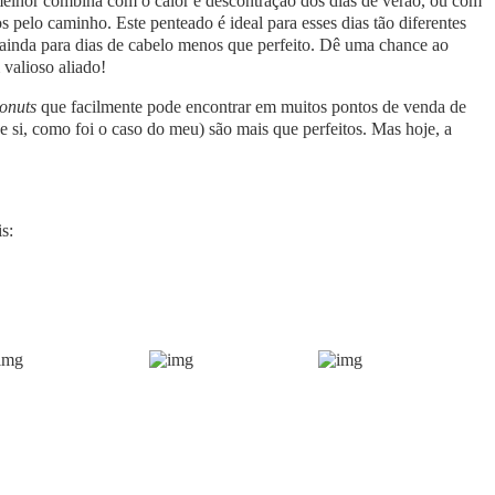
melhor combina com o calor e descontração dos dias de verão, ou com
s pelo caminho. Este penteado é ideal para esses dias tão diferentes
 ainda para dias de cabelo menos que perfeito. Dê uma chance ao
m valioso aliado!
onuts
que facilmente pode encontrar em muitos pontos de venda de
si, como foi o caso do meu) são mais que perfeitos. Mas hoje, a
s: