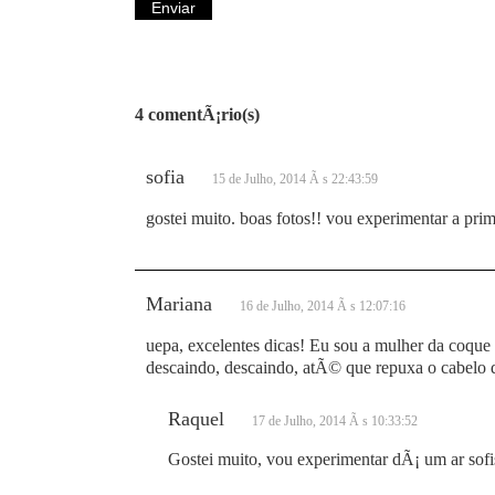
4 comentÃ¡rio(s)
sofia
15 de Julho, 2014 Ã s 22:43:59
gostei muito. boas fotos!! vou experimentar a pri
Mariana
16 de Julho, 2014 Ã s 12:07:16
uepa, excelentes dicas! Eu sou a mulher da coque
descaindo, descaindo, atÃ© que repuxa o cabelo da
Raquel
17 de Julho, 2014 Ã s 10:33:52
Gostei muito, vou experimentar dÃ¡ um ar sofi