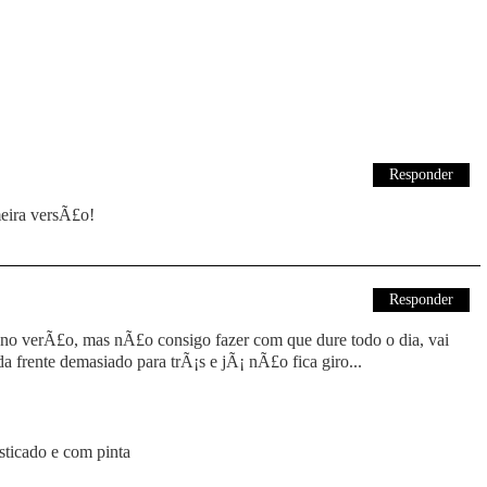
Responder
meira versÃ£o!
Responder
 no verÃ£o, mas nÃ£o consigo fazer com que dure todo o dia, vai
 frente demasiado para trÃ¡s e jÃ¡ nÃ£o fica giro...
sticado e com pinta