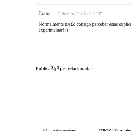
Joana
20 de Julho, 2014 Ã s 21:29:47
Normalmente nÃ£o consigo perceber estas explic
experimentar! :)
PublicaÃ§Ãµes relacionadas
A louca dos vernizes