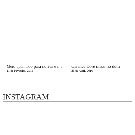
Meio apanhado para noivas e nÃ£o sÃ³: o meu e as milhares de variaÃ§Ãµes de Kate Middleton
Garance Dore massimo dutti
11 de Fevereiro, 2019
25 de Abril, 2016
INSTAGRAM