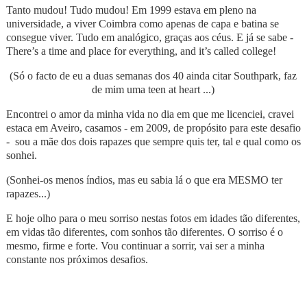
Tanto mudou! Tudo mudou! Em 1999 estava em pleno na
universidade, a viver Coimbra como apenas de capa e batina se
consegue viver. Tudo em analógico, graças aos céus. E já se sabe -
There’s a time and place for everything, and it’s called college!
(Só o facto de eu a duas semanas dos 40 ainda citar Southpark, faz
de mim uma teen at heart ...)
Encontrei o amor da minha vida no dia em que me licenciei, cravei
estaca em Aveiro, casamos - em 2009, de propósito para este desafio
- sou a mãe dos dois rapazes que sempre quis ter, tal e qual como os
sonhei.
(Sonhei-os menos índios, mas eu sabia lá o que era MESMO ter
rapazes...)
E hoje olho para o meu sorriso nestas fotos em idades tão diferentes,
em vidas tão diferentes, com sonhos tão diferentes. O sorriso é o
mesmo, firme e forte. Vou continuar a sorrir, vai ser a minha
constante nos próximos desafios.