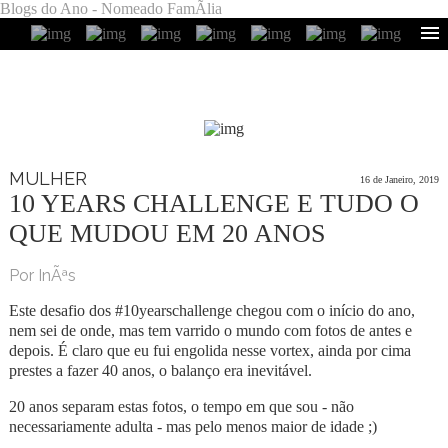
Blogs do Ano - Nomeado FamÃ­lia
MULHER
16 de Janeiro, 2019
10 YEARS CHALLENGE E TUDO O
QUE MUDOU EM 20 ANOS
Por InÃªs
Este desafio dos #10yearschallenge chegou com o início do ano,
nem sei de onde, mas tem varrido o mundo com fotos de antes e
depois. É claro que eu fui engolida nesse vortex, ainda por cima
prestes a fazer 40 anos, o balanço era inevitável.
20 anos separam estas fotos, o tempo em que sou - não
necessariamente adulta - mas pelo menos maior de idade ;)