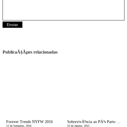
PublicaÃ§Ãµes relacionadas
Forever Trends NYFW 2016
SobrevivÃªncia ao PÃ³s Parto | Uma Partilha
12 de Setembro, 2016
23 de Janeiro, 2015