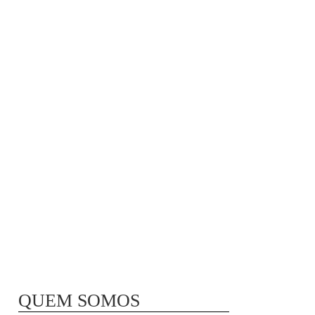
MÃ£E BIO-LÃ³GICA |
COMIDA PARA
CONGELAR
QUEM SOMOS