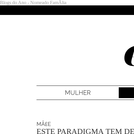
Blogs do Ano - Nomeado FamÃ­lia
MULHER
MÃ£E
ESTE PARADIGMA TEM D