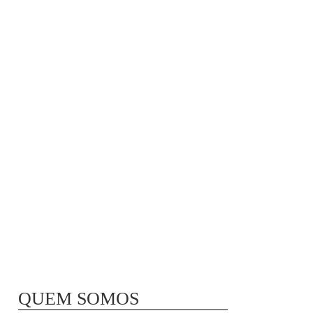
MÃ£E BIO-LÃ³GICA |
COMIDA PARA
CONGELAR
QUEM SOMOS