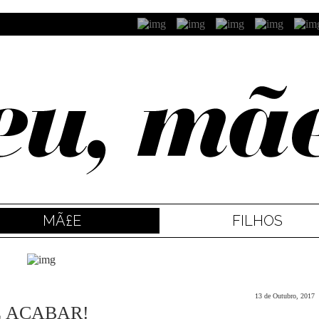
MÃ£E
FILHOS
13 de Outubro, 2017
E ACABAR!