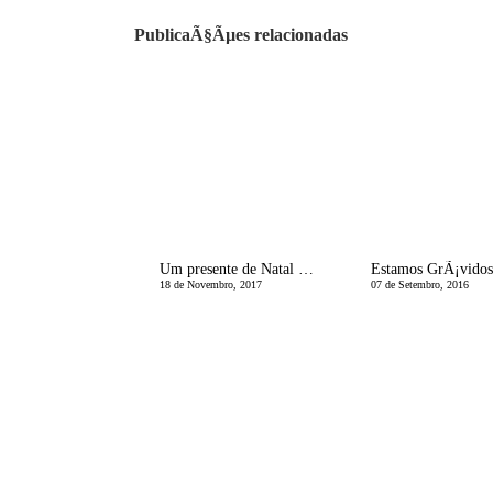
PublicaÃ§Ãµes relacionadas
Um presente de Natal que a MÃ£e adora
18 de Novembro, 2017
07 de Setembro, 2016