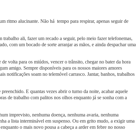
 ritmo alucinante. Não há tempo para respirar, apenas seguir de
trabalho ali, fazer um recado a seguir, pelo meio fazer telefonemas,
rcado, com um bocado de sorte arranjar as mãos, e ainda despachar uma
 de volta para os miúdos, vencer o trânsito, chegar no bater da hora
e algum amigo. Sempre disponíveis para os nossos maiores amores
is notificações soam no telemóvel carrasco. Jantar, banhos, trabalhos
e preenchido. E quantas vezes abrir o turno da noite, acabar aquele
horas de trabalho com palitos nos olhos enquanto já se sonha com a
nhum imprevisto, nenhuma doença, nenhuma avaria, nenhuma
onha a lista interminável em suspenso. Ou em grito mudo, a exigir uma
 enquanto o mais novo pousa a cabeça a arder em febre no nosso