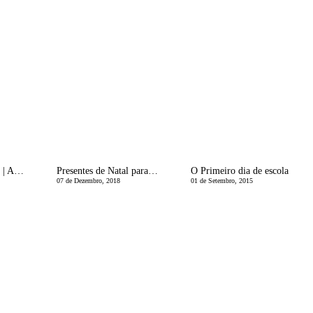
Estamos GrÃ¡vidos | AlteraÃ§Ãµes fÃ­sicas na gravidez! SandÃ¡lias que nÃ£o servem mais!
Presentes de Natal para menino e menina e um Giveaway!
O Primeiro dia de escola
07 de Dezembro, 2018
01 de Setembro, 2015