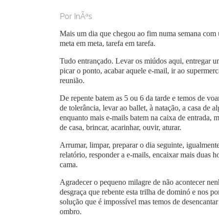
Por InÃªs
Mais um dia que chegou ao fim numa semana com um
meta em meta, tarefa em tarefa.
Tudo entrançado. Levar os miúdos aqui, entregar um 
picar o ponto, acabar aquele e-mail, ir ao superme
reunião.
De repente batem as 5 ou 6 da tarde e temos de voar
de tolerância, levar ao ballet, à natação, a casa d
enquanto mais e-mails batem na caixa de entrada, ma
de casa, brincar, acarinhar, ouvir, aturar.
Arrumar, limpar, preparar o dia seguinte, igualment
relatório, responder a e-mails, encaixar mais duas 
cama.
Agradecer o pequeno milagre de não acontecer ne
desgraça que rebente esta trilha de dominó e nos p
solução que é impossível mas temos de desencantar
ombro.