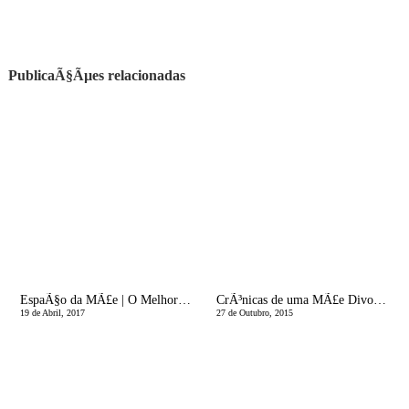
PublicaÃ§Ãµes relacionadas
EspaÃ§o da MÃ£e | O Melhor para Eles...
CrÃ³nicas de uma MÃ£e Divorciada | Chegou o horÃ¡rio de Inverno
19 de Abril, 2017
27 de Outubro, 2015