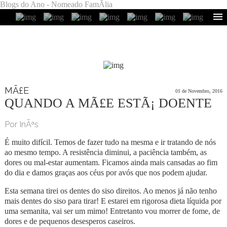
Blogs do Ano - Nomeado FamÃ­lia
MÃ£E
01 de Novembro, 2016
QUANDO A MÃ£E ESTÃ¡ DOENTE
Por InÃªs
É muito difícil. Temos de fazer tudo na mesma e ir tratando de nós
ao mesmo tempo. A resistência diminui, a paciência também, as
dores ou mal-estar aumentam. Ficamos ainda mais cansadas ao fim
do dia e damos graças aos céus por avós que nos podem ajudar.
Esta semana tirei os dentes do siso direitos. Ao menos já não tenho
mais dentes do siso para tirar! E estarei em rigorosa dieta líquida por
uma semanita, vai ser um mimo! Entretanto vou morrer de fome, de
dores e de pequenos desesperos caseiros.