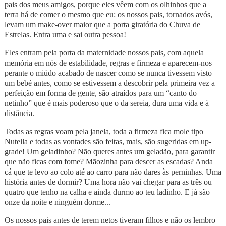
pais dos meus amigos, porque eles vêem com os olhinhos que a
terra há de comer o mesmo que eu: os nossos pais, tornados avós,
levam um make-over maior que a porta giratória do Chuva de
Estrelas. Entra uma e sai outra pessoa!
Eles entram pela porta da maternidade nossos pais, com aquela
memória em nós de estabilidade, regras e firmeza e aparecem-nos
perante o miúdo acabado de nascer como se nunca tivessem visto
um bebé antes, como se estivessem a descobrir pela primeira vez a
perfeição em forma de gente, são atraídos para um “canto do
netinho” que é mais poderoso que o da sereia, dura uma vida e à
distância.
Todas as regras voam pela janela, toda a firmeza fica mole tipo
Nutella e todas as vontades são feitas, mais, são sugeridas em up-
grade! Um geladinho? Não queres antes um geladão, para garantir
que não ficas com fome? Mãozinha para descer as escadas? Anda
cá que te levo ao colo até ao carro para não dares às perninhas. Uma
história antes de dormir? Uma hora não vai chegar para as três ou
quatro que tenho na calha e ainda durmo ao teu ladinho. E já são
onze da noite e ninguém dorme...
Os nossos pais antes de terem netos tiveram filhos e não os lembro