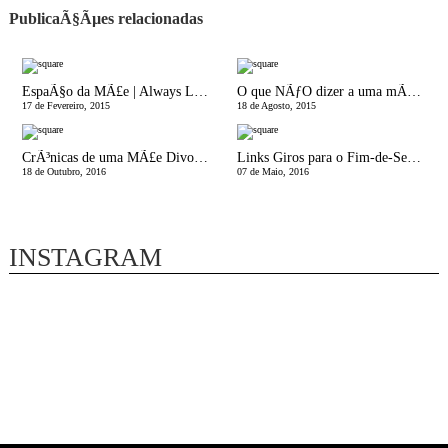
PublicaÃ§Ãµes relacionadas
EspaÃ§o da MÃ£e | Always Look at the Bright Side of Life
O que NÃƒO dizer a uma mÃ£e trabalhadora
17 de Fevereiro, 2015
18 de Agosto, 2015
CrÃ³nicas de uma MÃ£e Divorciada | 12 DefiniÃ§Ãµes de DivÃ³rcio
Links Giros para o Fim-de-Semana
18 de Outubro, 2016
07 de Maio, 2016
INSTAGRAM