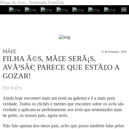
Blogs do Ano - Nomeado FamÃ­lia
MÃ£E
12 de Fevereiro, 2018
FILHA Ã©S, MÃ£E SERÃ¡S,
AVÃ³SÂ€¦ PARECE QUE ESTÃ£O A
GOZAR!
Por InÃªs
Ainda hoje encontrei mais um (está na galeria) e é a mais pura
verdade. Todos os clichés e memes que encontro sobre os avós são
verdade e aplicam-se perfeitamente aos avós que testemunho mais
de perto, os nossos pais, agora avós.
Não falo apenas dos meus pais, acho que posso também falar pelos