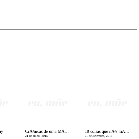
ay
CrÃ³nicas de uma MÃ£e Divorciada | CatÃ¡strofe Natural Ã© as mÃ£es solteiras sÃ³ terem 2 braÃ§os!
10 coisas que nÃ³s mÃ£es acabamos por fazer na escola
21 de Julho, 2015
21 de Setembro, 2016