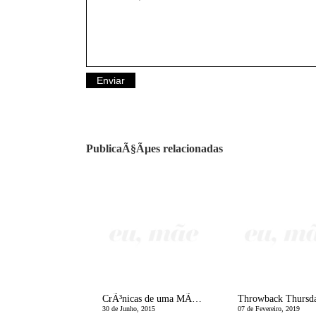
PublicaÃ§Ãµes relacionadas
CrÃ³nicas de uma MÃ£e Divorciada | Quando eles voltam do pai!
Throwback Thursd
30 de Junho, 2015
07 de Fevereiro, 2019