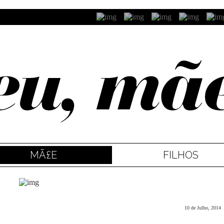
MÃ£E
FILHOS
10 de Julho, 2014