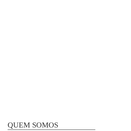
MÃ£E BIO-LÃ³GICA |
COMIDA PARA
CONGELAR
QUEM SOMOS