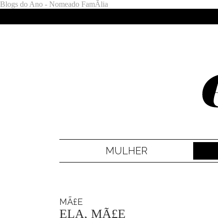
Blogs do Ano - Nomeado FamÃ­lia
MULHER
MÃ£E
ELA, MÃ£E