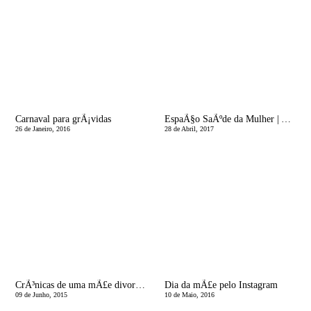
Carnaval para grÃ¡vidas
EspaÃ§o SaÃºde da Mulher | Azia?! VÃ¡rias Vezes!
26 de Janeiro, 2016
28 de Abril, 2017
CrÃ³nicas de uma mÃ£e divorciada | Holy mum's Weekends
Dia da mÃ£e pelo Instagram
09 de Junho, 2015
10 de Maio, 2016