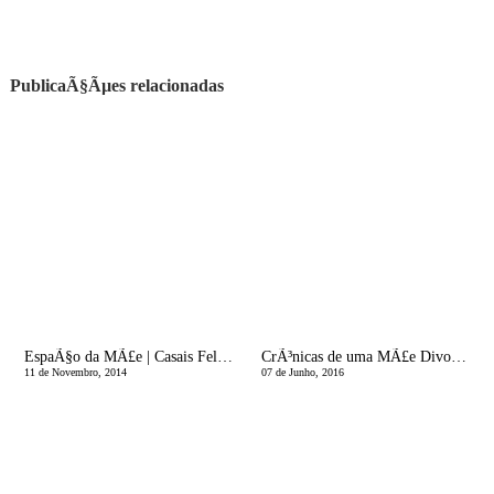
PublicaÃ§Ãµes relacionadas
EspaÃ§o da MÃ£e | Casais Felizes = FamÃ­lias Felizes
CrÃ³nicas de uma MÃ£e Divorciada | Viver num Meio Pequeno
11 de Novembro, 2014
07 de Junho, 2016