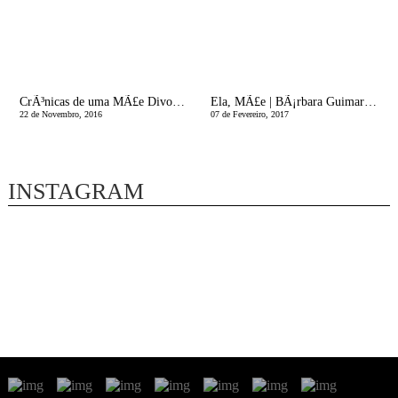
CrÃ³nicas de uma MÃ£e Divorciada | A Cama da MÃ£e
Ela, MÃ£e | BÃ¡rbara GuimarÃ£es
22 de Novembro, 2016
07 de Fevereiro, 2017
INSTAGRAM