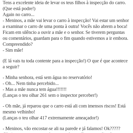
Tens a excelente ideia de levar os teus filhos à inspecção do carro.
(Que está podre!)
Again no carro...
- Meninos, a mãe vai levar o carro à inspecção! Vai estar um senhor
a examinar o carro de uma ponta à outra! Vocês não abrem a boca!
Ficam em silêncio a ouvir a mãe e o senhor. Se tiverem perguntas
ou comentários, guardam para o fim quando estivemos a ir embora.
Compreendido?
- Sim mãe!
(E lá vais tu toda contente para a inspecção!) O que é que acontece
a seguir?
- Minha senhora, está sem água no reservatório!
- Oh... Nem tinha percebido...
- Mas a mãe nunca tem água!!!!!!!
(Lanças o teu olhar 261 sem o inspector perceber!)
- Oh mãe, já reparou que o carro está ali com imensos riscos! Está
mesmo velhinho!
(Lanças o teu olhar 417 extremamente ameaçador!)
- Meninos, vão encostar-se ali na parede e já falamos! Ok?????