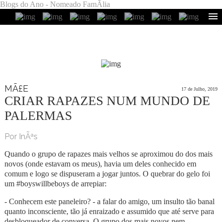
Blogs do Ano - Nomeado FamÃ­lia
MÃ£E
17 de Julho, 2019
CRIAR RAPAZES NUM MUNDO DE
PALERMAS
Por InÃªs
Quando o grupo de rapazes mais velhos se aproximou do dos mais
novos (onde estavam os meus), havia um deles conhecido em
comum e logo se dispuseram a jogar juntos. O quebrar do gelo foi
um #boyswillbeboys de arrepiar:
- Conhecem este paneleiro? - a falar do amigo, um insulto tão banal
quanto inconsciente, tão já enraizado e assumido que até serve para
desbloqueador de conversa. O grupo dos mais novos nem