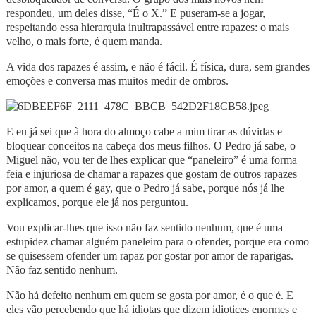
respondeu, um deles disse, “É o X.” E puseram-se a jogar,
respeitando essa hierarquia inultrapassável entre rapazes: o mais
velho, o mais forte, é quem manda.
A vida dos rapazes é assim, e não é fácil. É física, dura, sem grandes
emoções e conversa mas muitos medir de ombros.
E eu já sei que à hora do almoço cabe a mim tirar as dúvidas e
bloquear conceitos na cabeça dos meus filhos. O Pedro já sabe, o
Miguel não, vou ter de lhes explicar que “paneleiro” é uma forma
feia e injuriosa de chamar a rapazes que gostam de outros rapazes
por amor, a quem é gay, que o Pedro já sabe, porque nós já lhe
explicamos, porque ele já nos perguntou.
Vou explicar-lhes que isso não faz sentido nenhum, que é uma
estupidez chamar alguém paneleiro para o ofender, porque era como
se quisessem ofender um rapaz por gostar por amor de raparigas.
Não faz sentido nenhum.
Não há defeito nenhum em quem se gosta por amor, é o que é. E
eles vão percebendo que há idiotas que dizem idiotices enormes e