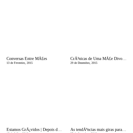
Conversas Entre MÃ£es
CrÃ³nicas de Uma MÃ£e Divorciada | Eu nÃ£o preciso de vocÃªs filhos
13 de Fevereiro, 2015
29 de Dezembro, 2015
Estamos GrÃ¡vidos | Depois do nascimentoâ€¦ Gerir visitas!
As tendÃªncias mais giras para os nossos bebÃ©s | Puericultura Madrid 2018