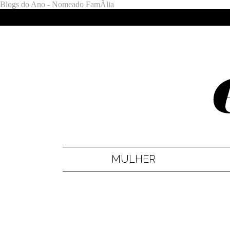
Blogs do Ano - Nomeado FamÃ­lia
MULHER