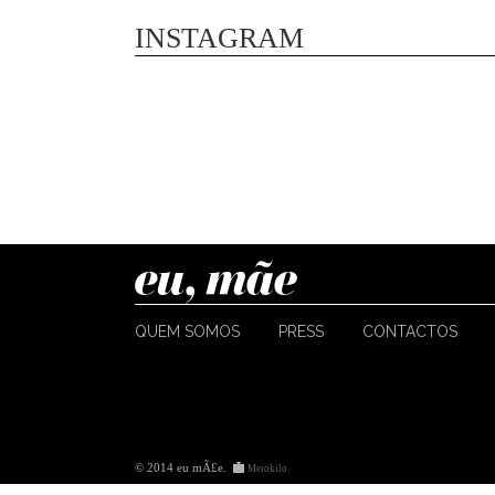
INSTAGRAM
QUEM SOMOS
PRESS
CONTACTOS
© 2014 eu mÃ£e
.
Meiokilo