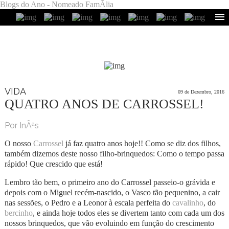
Blogs do Ano - Nomeado FamÃ­lia
VIDA
09 de Dezembro, 2016
QUATRO ANOS DE CARROSSEL!
Por InÃªs
O nosso
Carrossel
já faz quatro anos hoje!! Como se diz dos filhos,
também dizemos deste nosso filho-brinquedos: Como o tempo passa
rápido! Que crescido que está!
Lembro tão bem, o primeiro ano do Carrossel passeio-o grávida e
depois com o Miguel recém-nascido, o Vasco tão pequenino, a cair
nas sessões, o Pedro e a Leonor à escala perfeita do
cavalinho
, do
bercinho
, e ainda hoje todos eles se divertem tanto com cada um dos
nossos brinquedos, que vão evoluindo em função do crescimento