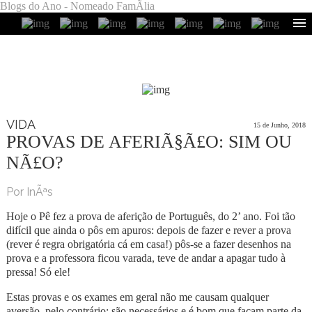
Blogs do Ano - Nomeado FamÃ­lia
VIDA
15 de Junho, 2018
PROVAS DE AFERIÃ§Ã£O: SIM OU
NÃ£O?
Por InÃªs
Hoje o Pê fez a prova de aferição de Português, do 2’ ano. Foi tão
difícil que ainda o pôs em apuros: depois de fazer e rever a prova
(rever é regra obrigatória cá em casa!) pôs-se a fazer desenhos na
prova e a professora ficou varada, teve de andar a apagar tudo à
pressa! Só ele!
Estas provas e os exames em geral não me causam qualquer
aversão, pelo contrário: são necessários e é bom que façam parte da