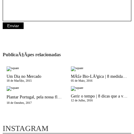
PublicaÃ§Ãµes relacionadas
Um Dia no Mercado
MÃ£e Bio-LÃ³gica | 8 medidas mais ecolÃ³gicas no nosso dia-a-dia
18 de MarÃ§o, 2015
05 de Maio, 2016
Gerir o tempo | 8 dicas que a vÃ£o ajudar!
Plantar Portugal, pela nossa floresta, JÃ!
12 de Julho, 2016
18 de Outubro, 2017
INSTAGRAM