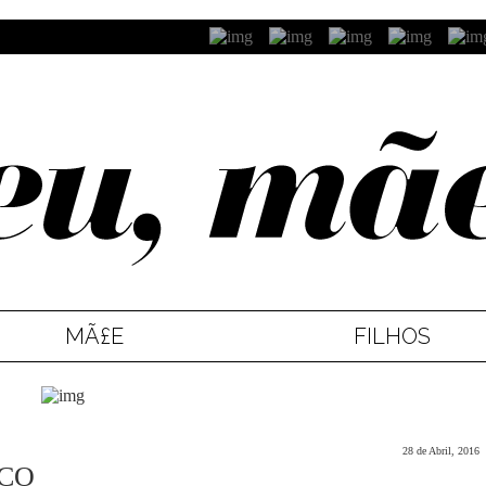
MÃ£E
FILHOS
28 de Abril, 2016
ICO