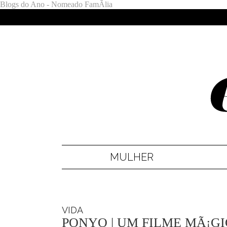
Blogs do Ano - Nomeado FamÃ­lia
MULHER
VIDA
PONYO | UM FILME MÃ¡G