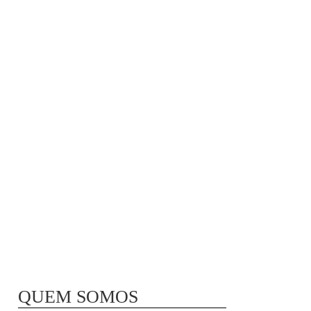
MÃ£E BIO-LÃ³GICA |
COMIDA PARA
CONGELAR
QUEM SOMOS