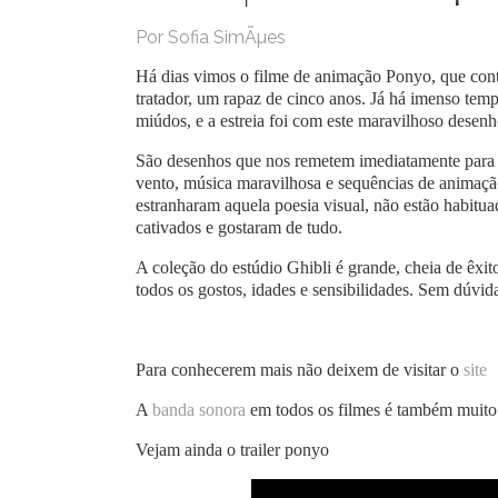
Por Sofia SimÃµes
Há dias vimos o filme de animação Ponyo, que conta
tratador, um rapaz de cinco anos. Já há imenso tem
miúdos, e a estreia foi com este maravilhoso desen
São desenhos que nos remetem imediatamente para o
vento, música maravilhosa e sequências de animaçã
estranharam aquela poesia visual, não estão habitua
cativados e gostaram de tudo.
A coleção do estúdio Ghibli é grande, cheia de êxi
todos os gostos, idades e sensibilidades. Sem dúvi
Para conhecerem mais não deixem de visitar o
site
A
banda sonora
em todos os filmes é também muito
Vejam ainda o trailer ponyo