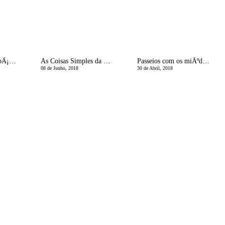
Bolo de anos ultra bÃ¡sico para levar para a escola!
As Coisas Simples da Vida
Passeios com os miÃºdos | Museu do Caramulo
08 de Junho, 2018
30 de Abril, 2018