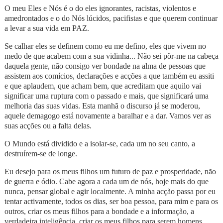
O meu Eles e Nós é o do eles ignorantes, racistas, violentos e
amedrontados e o do Nós lúcidos, pacifistas e que querem continuar
a levar a sua vida em PAZ.
Se calhar eles se definem como eu me defino, eles que vivem no
medo de que acabem com a sua vidinha... Não sei pôr-me na cabeça
daquela gente, não consigo ver bondade na alma de pessoas que
assistem aos comícios, declarações e acções a que também eu assiti
e que aplaudem, que acham bem, que acreditam que aquilo vai
significar uma ruptura com o passado e mais, que significará uma
melhoria das suas vidas. Esta manhã o discurso já se moderou,
aquele demagogo está novamente a baralhar e a dar. Vamos ver as
suas acções ou a falta delas.
O Mundo está dividido e a isolar-se, cada um no seu canto, a
destruírem-se de longe.
Eu desejo para os meus filhos um futuro de paz e prosperidade, não
de guerra e ódio. Cabe agora a cada um de nós, hoje mais do que
nunca, pensar global e agir localmente. A minha acção passa por eu
tentar activamente, todos os dias, ser boa pessoa, para mim e para os
outros, criar os meus filhos para a bondade e a informação, a
verdadeira inteligência, criar os meus filhos para serem homens