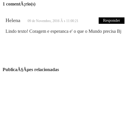
1 comentÃ¡rio(s)
Helena
Responder
09 de Novembro, 2016 Ã s 11:00:21
Lindo texto! Coragem e esperanca e' o que o Mundo precisa Bj
PublicaÃ§Ãµes relacionadas