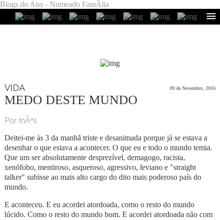
Blogs do Ano - Nomeado FamÃ­lia
VIDA
09 de Novembro, 2016
MEDO DESTE MUNDO
Por InÃªs
Deitei-me às 3 da manhã triste e desanimada porque já se estava a
desenhar o que estava a acontecer. O que eu e todo o mundo temia.
Que um ser absolutamente desprezível, demagogo, racista,
xenófobo, mentiroso, asqueroso, agressivo, leviano e "straight
talker" subisse ao mais alto cargo do dito mais poderoso país do
mundo.
E aconteceu. E eu acordei atordoada, como o resto do mundo
lúcido. Como o resto do mundo bom. E acordei atordoada não com