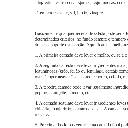
- Ingredientes frescos: legumes, leguminosas, cereai
- Temperos: azeite, sal, limão, vinagre...
Basicamente qualquer receita de salada pode ser a
determinados critérios: no fundo sempre o tempero 
de peso, suporte e absorção. Aqui ficam as melhores
1. A primeira camada deve levar o molho, ou seja o t
2. A segunda camada deve levar ingredientes mais
leguminosas (grão, feijão ou lentilhas), cereais com
mais “impermeáveis” tais como cenoura, cebola, raba
3. A terceira camada pode levar igualmente ingredi
pepino, courgette, pimento, etc.
4. A camada seguinte deve levar ingredientes leves t
chicória, manjerição, coentros, salsa... A camada ver
metade.
5. Por cima das folhas verdes e na camada final pod