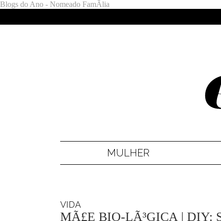
Blogs do Ano - Nomeado FamÃ­lia
MULHER
VIDA
MÃ£E BIO-LÃ³GICA | DIY