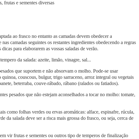
s, frutas e sementes diversas
daptada ao frasco no entanto as camadas devem obedecer a
e nas camadas seguintes os restantes ingredientes obedecendo a regras
 dicas para elaborarem as vossas saladas de verão.
empero da salada: azeite, limão, vinagre, sal...
 pesados que suportem e não absorvam o molho. Pode-se usar
o quinoa, couscous, bulgur, trigo sarraceno, arroz integral ou vegetais
nete, beterraba, couve-rábado, rábano (ralados ou fatiados).
entes pesados que não estejam aconselhados a tocar no molho: tomate,
ais como folhas verdes ou ervas aromáticas: alface, espinafre, rúcula,
de da salada deve ser a risca mais grossa do frasco, ou seja, cerca de
em vir frutas e sementes ou outros tipo de temperos de finalização