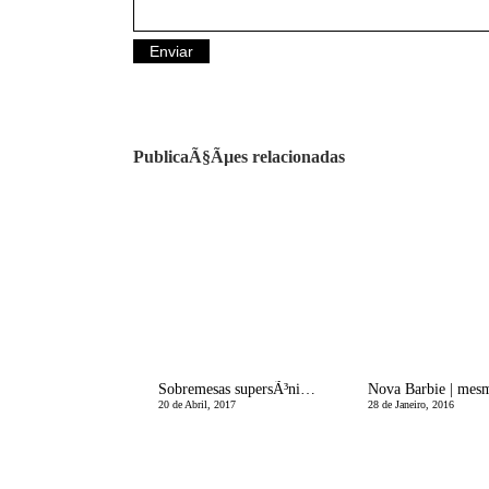
PublicaÃ§Ãµes relacionadas
Sobremesas supersÃ³nicas e simples - Happy Tastes!
20 de Abril, 2017
28 de Janeiro, 2016