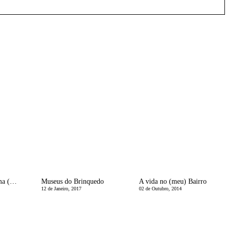
Nova Barbie | mesma (nÃ£o) percepÃ§Ã£o da realidade
Museus do Brinquedo
A vida no (meu) Bairro
12 de Janeiro, 2017
02 de Outubro, 2014