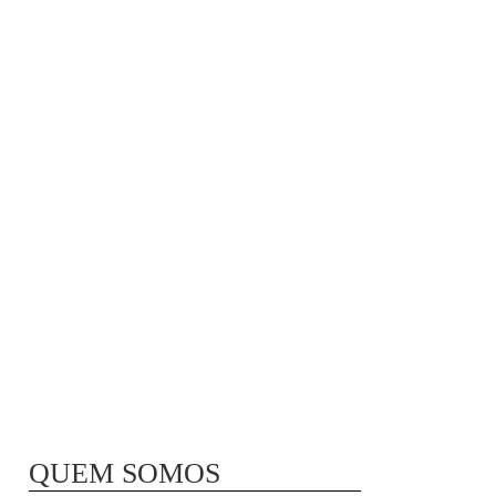
MÃ£E BIO-LÃ³GICA |
COMIDA PARA
CONGELAR
QUEM SOMOS