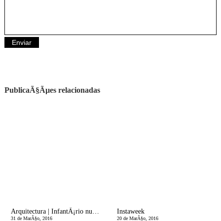
PublicaÃ§Ãµes relacionadas
Arquitectura | InfantÃ¡rio numa Vinha
Instaweek
31 de MarÃ§o, 2016
20 de MarÃ§o, 2016