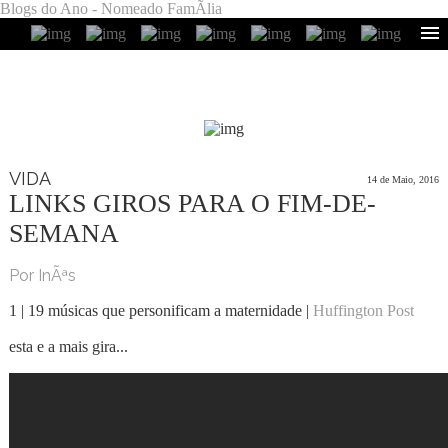
Blogs do Ano - Nomeado FamÃ­lia
VIDA
14 de Maio, 2016
LINKS GIROS PARA O FIM-DE-
SEMANA
Por InÃªs
1 | 19 músicas que personificam a maternidade |
Huffington Post
esta e a mais gira...