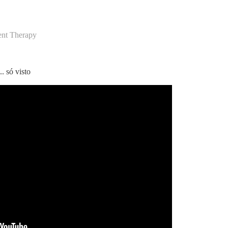
nt Therapy
. só visto