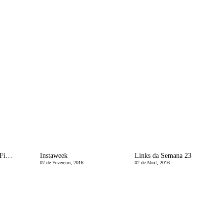
Links Giros para o Fim-de-Semana
Instaweek
Links da Semana 23
07 de Fevereiro, 2016
02 de Abril, 2016