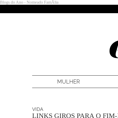
Blogs do Ano - Nomeado FamÃ­lia
MULHER
VIDA
LINKS GIROS PARA O FI