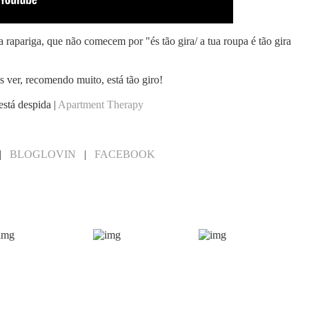
 rapariga, que não comecem por "és tão gira/ a tua roupa é tão gira
 ver, recomendo muito, está tão giro!
está despida |
Apartment Therapy
|
BLOGLOVIN
|
FACEBOOK