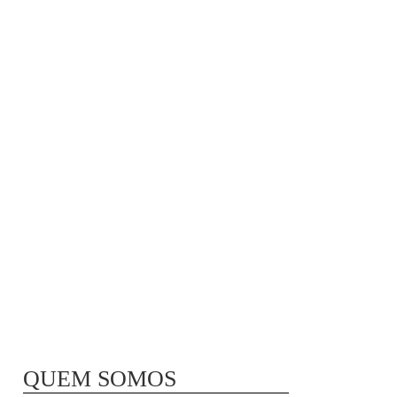
MÃ£E BIO-LÃ³GICA |
COMIDA PARA
CONGELAR
QUEM SOMOS