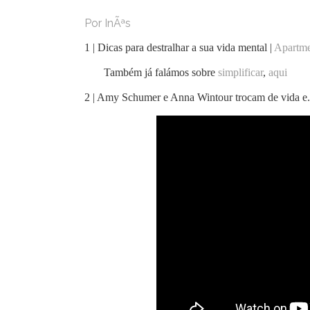
Por InÃªs
1 | Dicas para destralhar a sua vida mental |
Apartme
Também já falámos sobre
simplificar
,
aqui
2 | Amy Schumer e Anna Wintour trocam de vida e..