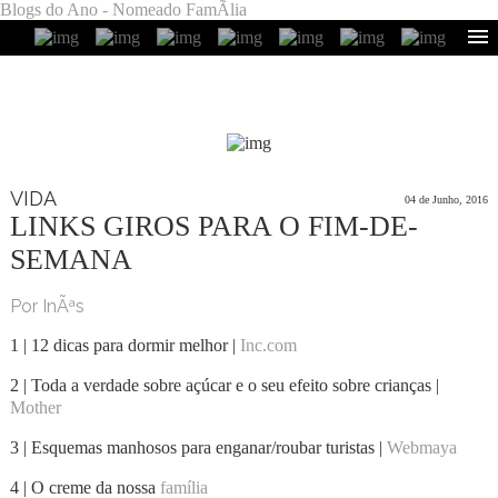
Blogs do Ano - Nomeado FamÃ­lia
VIDA
04 de Junho, 2016
LINKS GIROS PARA O FIM-DE-
SEMANA
Por InÃªs
1 | 12 dicas para dormir melhor |
Inc.com
2 | Toda a verdade sobre açúcar e o seu efeito sobre crianças |
Mother
3 | Esquemas manhosos para enganar/roubar turistas |
Webmaya
4 | O creme da nossa
família