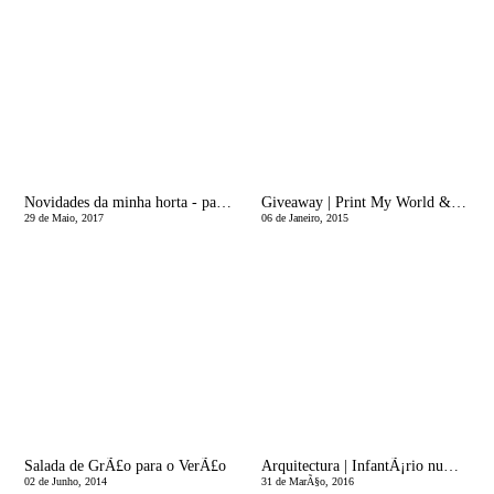
Novidades da minha horta - parte II
Giveaway | Print My World & Eu, MÃ£e
29 de Maio, 2017
06 de Janeiro, 2015
Salada de GrÃ£o para o VerÃ£o
Arquitectura | InfantÃ¡rio numa Vinha
02 de Junho, 2014
31 de MarÃ§o, 2016