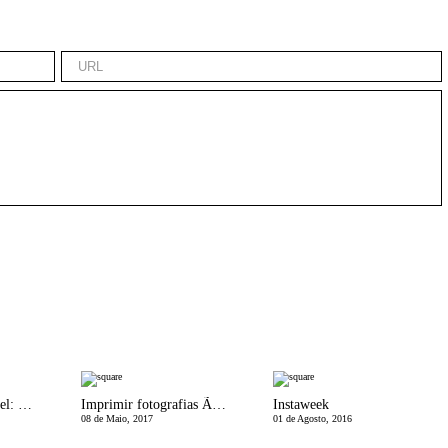
MissÃ£o ImpossÃ­vel: Tirar fotos aos miÃºdos
Imprimir fotografias Ã© para sempre
Instaweek
08 de Maio, 2017
01 de Agosto, 2016