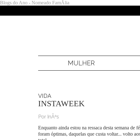
Blogs do Ano - Nomeado FamÃ­lia
MULHER
VIDA
INSTAWEEK
Por InÃªs
Enquanto ainda estou na ressaca desta semana de fér
foram óptimas, daquelas que custa voltar... volto ao