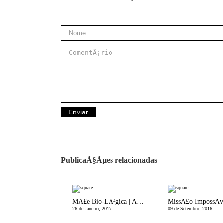
PublicaÃ§Ãµes relacionadas
MÃ£e Bio-LÃ³gica | Aromaterapia: 4 Tipos de Difusores de Ã“leos Essenciais
26 de Janeiro, 2017
09 de Setembro, 2016