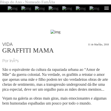
Blogs do Ano - Nomeado FamÃ­lia
VIDA
11 de MarÃ§o, 2018
GRAFFITI MAMA
Por InÃªs
São o equivalente da cultura da rapaziada urbana ao “Amor de
Mãe” da guerra colonial. Na verdade, os grafittis a retratar o amor
que apenas uma mãe e filho podem ter são verdadeiras obras de arte
cheias de sentimento, mas a transgressão underground dá-lhe uma
pica especial, deve ser um orgulho para as mães destes meninos...
Vejam na galeria as obras mais giras, mais emocionantes e algumas
bem humoradas espalhadas um pouco por todo o mundo.