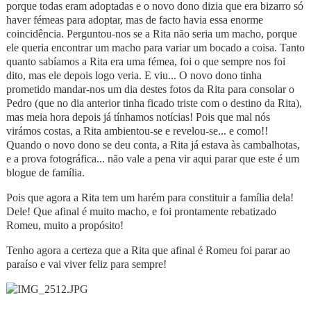
porque todas eram adoptadas e o novo dono dizia que era bizarro só
haver fémeas para adoptar, mas de facto havia essa enorme
coincidência. Perguntou-nos se a Rita não seria um macho, porque
ele queria encontrar um macho para variar um bocado a coisa. Tanto
quanto sabíamos a Rita era uma fémea, foi o que sempre nos foi
dito, mas ele depois logo veria. E viu... O novo dono tinha
prometido mandar-nos um dia destes fotos da Rita para consolar o
Pedro (que no dia anterior tinha ficado triste com o destino da Rita),
mas meia hora depois já tínhamos notícias! Pois que mal nós
virámos costas, a Rita ambientou-se e revelou-se... e como!!
Quando o novo dono se deu conta, a Rita já estava às cambalhotas,
e a prova fotográfica... não vale a pena vir aqui parar que este é um
blogue de família.
Pois que agora a Rita tem um harém para constituir a família dela!
Dele! Que afinal é muito macho, e foi prontamente rebatizado
Romeu, muito a propósito!
Tenho agora a certeza que a Rita que afinal é Romeu foi parar ao
paraíso e vai viver feliz para sempre!