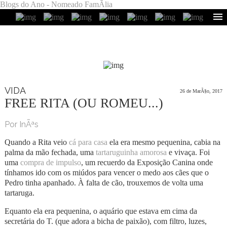
Blogs do Ano - Nomeado FamÃ­lia
VIDA
26 de MarÃ§o, 2017
FREE RITA (OU ROMEU...)
Por InÃªs
Quando a Rita veio
cá para casa
ela era mesmo pequenina, cabia na
palma da mão fechada, uma
tartaruguinha amorosa
e vivaça. Foi
uma
compra de impulso
, um recuerdo da Exposição Canina onde
tínhamos ido com os miúdos para vencer o medo aos cães que o
Pedro tinha apanhado. À falta de cão, trouxemos de volta uma
tartaruga.
Equanto ela era pequenina, o aquário que estava em cima da
secretária do T. (que adora a bicha de paixão), com filtro, luzes,