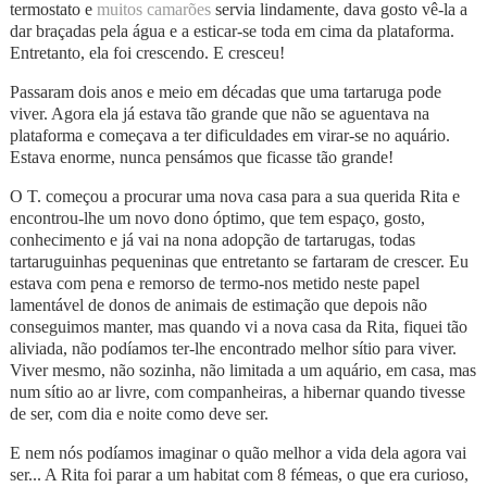
termostato e
muitos camarões
servia lindamente, dava gosto vê-la a
dar braçadas pela água e a esticar-se toda em cima da plataforma.
Entretanto, ela foi crescendo. E cresceu!
Passaram dois anos e meio em décadas que uma tartaruga pode
viver. Agora ela já estava tão grande que não se aguentava na
plataforma e começava a ter dificuldades em virar-se no aquário.
Estava enorme, nunca pensámos que ficasse tão grande!
O T. começou a procurar uma nova casa para a sua querida Rita e
encontrou-lhe um novo dono óptimo, que tem espaço, gosto,
conhecimento e já vai na nona adopção de tartarugas, todas
tartaruguinhas pequeninas que entretanto se fartaram de crescer. Eu
estava com pena e remorso de termo-nos metido neste papel
lamentável de donos de animais de estimação que depois não
conseguimos manter, mas quando vi a nova casa da Rita, fiquei tão
aliviada, não podíamos ter-lhe encontrado melhor sítio para viver.
Viver mesmo, não sozinha, não limitada a um aquário, em casa, mas
num sítio ao ar livre, com companheiras, a hibernar quando tivesse
de ser, com dia e noite como deve ser.
E nem nós podíamos imaginar o quão melhor a vida dela agora vai
ser... A Rita foi parar a um habitat com 8 fémeas, o que era curioso,