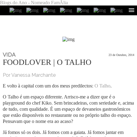
Blogs do Ano - Nomeado FamÃ­lia
VIDA
23 de Outubro, 2014
FOODLOVER | O TALHO
Por Vanessa Marchante
E volto à capital com um dos meus predilectos:
O Talho
.
O Talho é um espaço diferente. Arrisco-me a dizer que é o
playground do chef Kiko. Sem brincadeiras, com seriedade e, acima
de tudo, com qualidade. É um espaço de devaneios gastronómicos
que estão disponíveis no restaurante ou no próprio talho do espaço.
Pensavam que o nome era ao acaso?
Já fomos só os dois. Já fomos com a gaiata. Já fomos jantar em