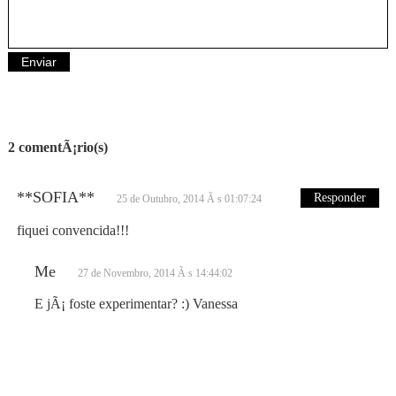
2 comentÃ¡rio(s)
**SOFIA**
Responder
25 de Outubro, 2014 Ã s 01:07:24
fiquei convencida!!!
Me
27 de Novembro, 2014 Ã s 14:44:02
E jÃ¡ foste experimentar? :) Vanessa