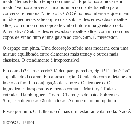
modo “temos todo o tempo do mundo”. E já fomos almoçar em
modo “vamos aproveitar uma horinha do dia de trabalho para
conversar e namorar”. Senão? O WC é no piso inferior e quem tem
miúdos pequenos sabe o que custa subir e descer escadas de saltos
altos, com um ou dois copos de vinho tinto e uma gaiata ao colo.
Alternativa? Subir e descer escadas de saltos altos, com um ou dois
copos de vinho tinto e uma gaiata ao colo. Sim. É merecedor!
O espaço tem pinta. Uma decoração sóbria mas moderna com uma
mistura equilibrada entre elementos mais trendy e outros mais
clássicos. O atendimento é irrepreensível.
E a comida? Carne, certo? Já deu para perceber, right? E não é “só”
a qualidade da carne. É a apresentação. O cuidado com o detalhe do
início ao fim. É a conjugação de sabores. Os temperos. Os
ingredientes inesperados e menos comuns. Must try? Todas as
entradas. Hamburguer. Tártaro. Chamuças de pato. Sobremesas.
Sim, as sobremesas são deliciosas. Arranjem um buraquinho.
E vão por mim. O Talho não é mais um restaurante da moda. Não é.
(Fotos:
O Talho
)