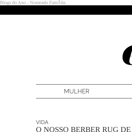
Blogs do Ano - Nomeado FamÃ­lia
MULHER
VIDA
O NOSSO BERBER RUG DE