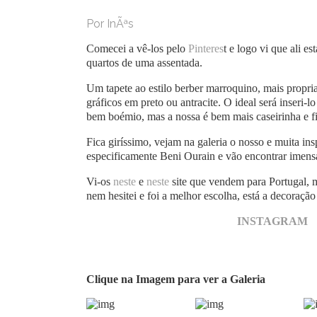
Por InÃªs
Comecei a vê-los pelo
Pinteres
t e logo vi que ali e
quartos de uma assentada.
Um tapete ao estilo berber marroquino, mais propri
gráficos em preto ou antracite. O ideal será inser
bem boémio, mas a nossa é bem mais caseirinha e f
Fica giríssimo, vejam na galeria o nosso e muita i
especificamente Beni Ourain e vão encontrar imensa
Vi-os
neste
e
neste
site que vendem para Portugal, m
nem hesitei e foi a melhor escolha, está a decoraçã
INSTAGRAM
Clique na Imagem para ver a Galeria