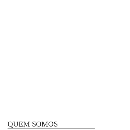
MÃ£E BIO-LÃ³GICA |
COMIDA PARA
CONGELAR
QUEM SOMOS