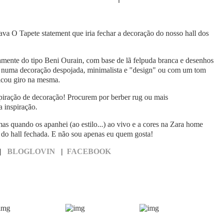
stava O Tapete statement que iria fechar a decoração do nosso hall dos
amente do tipo Beni Ourain, com base de lã felpuda branca e desenhos
i-lo numa decoração despojada, minimalista e "design" ou com um tom
icou giro na mesma.
nspiração de decoração! Procurem por berber rug ou mais
 inspiração.
as quando os apanhei (ao estilo...) ao vivo e a cores na Zara home
o do hall fechada. E não sou apenas eu quem gosta!
|
BLOGLOVIN
|
FACEBOOK