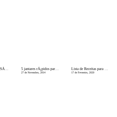
A casa de Morgane SÃ©zalory | Um lar francÃªs, diferente, com certeza
5 jantares rÃ¡pidos para quando nÃ£o apetece fazer o jantar
Lista de Receitas para quem nÃ£o Gosta de Cozinhar
27 de Novembro, 2014
17 de Fevereiro, 2020