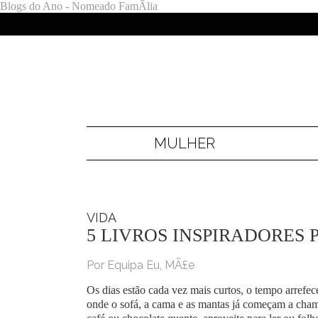
Blogs do Ano - Nomeado FamÃ­lia
MULHER
VIDA
5 LIVROS INSPIRADORES
Por Equipa Eu, MÃ£e
Os dias estão cada vez mais curtos, o tempo arrefe
onde o sofá, a cama e as mantas já começam a cham