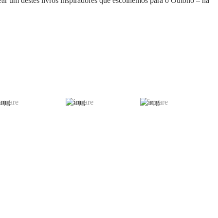
hear um destes livros inspiradores que escolhemos para o Outono – há