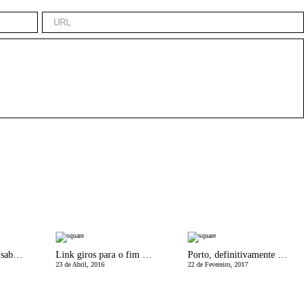
Tudo o que precisa saber para viajar para um destino tropical e nÃ£o sÃ³!
Link giros para o fim de semana
Porto, definitivamente cidade a visitar!
23 de Abril, 2016
22 de Fevereiro, 2017