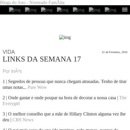
Blogs do Ano - Nomeado FamÃ­lia
VIDA
21 de Fevereiro, 2016
LINKS DA SEMANA 17
Por InÃªs
1 | Segredos de pessoas que nunca chegam atrasadas. Tenho de tirar
umas notas...
Pure Wow
2 | Onde gastar e onde poupar na hora de decorar a nossa casa |
The
Everygirl
3 | O melhor conselho que a mãe de Hillary Clinton alguma vez lhe
deu |
CBS News