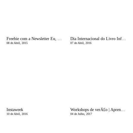
Freebie com a Newsletter Eu, MÃ£e
Dia Internacional do Livro Infantil
08 de Abril, 2015
07 de Abril, 2016
Instaweek
Workshops de verÃ£o | Aprender a fazer pÃ£o e mais umas petiscadas
10 de Abril, 2016
04 de Julho, 2017