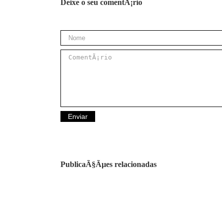
Deixe o seu comentÃ¡rio
PublicaÃ§Ãµes relacionadas