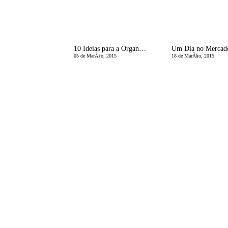
10 Ideias para a OrganizaÃ§Ã£o do ArmÃ¡rio
Um Dia no Mercad
05 de MarÃ§o, 2015
18 de MarÃ§o, 2015