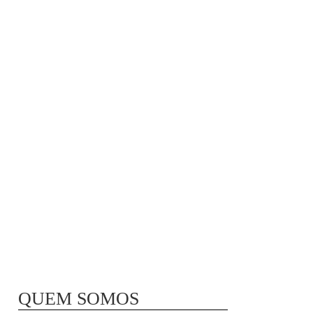
MÃ£E BIO-LÃ³GICA |
COMIDA PARA
CONGELAR
QUEM SOMOS