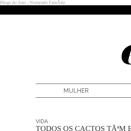
Blogs do Ano - Nomeado FamÃ­lia
MULHER
VIDA
TODOS OS CACTOS TÃªM E