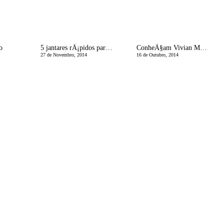
o
5 jantares rÃ¡pidos para quando nÃ£o apetece fazer o jantar
ConheÃ§am Vivian Maier
27 de Novembro, 2014
16 de Outubro, 2014