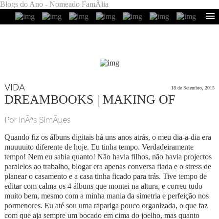
Blogs do Ano - Nomeado FamÃ­lia
VIDA
18 de Setembro, 2015
DREAMBOOKS | MAKING OF
Por InÃªs SimÃµes
Quando fiz os álbuns digitais há uns anos atrás, o meu dia-a-dia era
muuuuito diferente de hoje. Eu tinha tempo. Verdadeiramente
tempo! Nem eu sabia quanto! Não havia filhos, não havia projectos
paralelos ao trabalho, blogar era apenas conversa fiada e o stress de
planear o casamento e a casa tinha ficado para trás. Tive tempo de
editar com calma os 4 álbuns que montei na altura, e correu tudo
muito bem, mesmo com a minha mania da simetria e perfeição nos
pormenores. Eu até sou uma rapariga pouco organizada, o que faz
com que aja sempre um bocado em cima do joelho, mas quanto