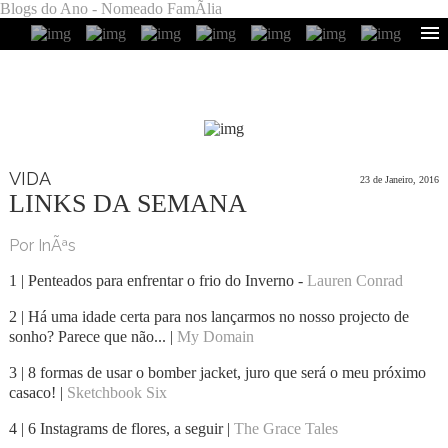
Blogs do Ano - Nomeado FamÃ­lia
VIDA
23 de Janeiro, 2016
LINKS DA SEMANA
Por InÃªs
1 | Penteados para enfrentar o frio do Inverno -
Lauren Conrad
2 | Há uma idade certa para nos lançarmos no nosso projecto de
sonho? Parece que não... |
My Domain
3 | 8 formas de usar o bomber jacket, juro que será o meu próximo
casaco! |
Sketchbook Six
4 | 6 Instagrams de flores, a seguir |
The Grace Tales