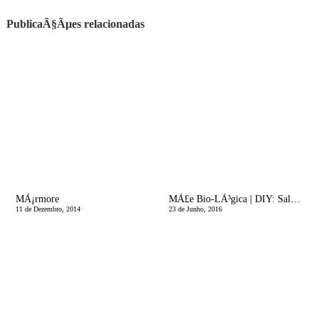
PublicaÃ§Ãµes relacionadas
MÃ¡rmore
MÃ£e Bio-LÃ³gica | DIY: Saladas no Frasco
11 de Dezembro, 2014
23 de Junho, 2016