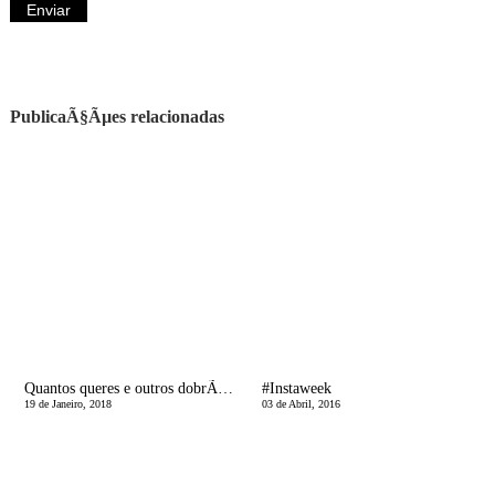
PublicaÃ§Ãµes relacionadas
Quantos queres e outros dobrÃ¡veis | A fazer rewind na minha cabeca
#Instaweek
19 de Janeiro, 2018
03 de Abril, 2016