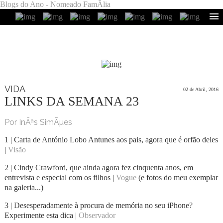
Blogs do Ano - Nomeado FamÃ­lia
VIDA
02 de Abril, 2016
LINKS DA SEMANA 23
Por InÃªs SimÃµes
1 | Carta de António Lobo Antunes aos pais, agora que é orfão deles
|
Visão
2 | Cindy Crawford, que ainda agora fez cinquenta anos, em
entrevista e especial com os filhos |
Vogue
(e fotos do meu exemplar
na galeria...)
3 | Desesperadamente à procura de memória no seu iPhone?
Experimente esta dica |
Observador