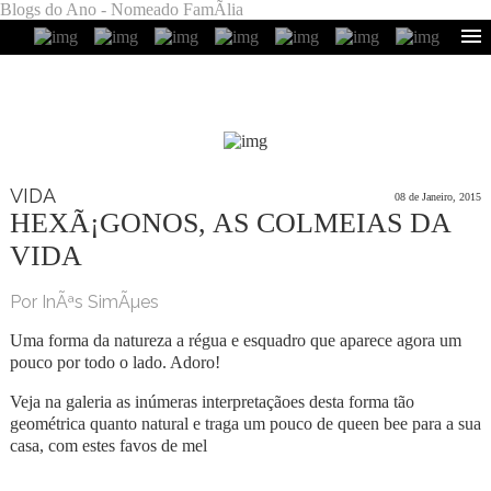
Blogs do Ano - Nomeado FamÃ­lia
VIDA
08 de Janeiro, 2015
HEXÃ¡GONOS, AS COLMEIAS DA
VIDA
Por InÃªs SimÃµes
Uma forma da natureza a régua e esquadro que aparece agora um
pouco por todo o lado. Adoro!
Veja na galeria as inúmeras interpretaçãoes desta forma tão
geométrica quanto natural e traga um pouco de queen bee para a sua
casa, com estes favos de mel