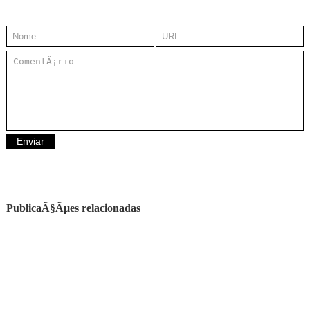
PublicaÃ§Ãµes relacionadas