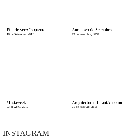
Fim de verÃ£o quente
Ano novo de Setembro
10 de Setembro, 2017
03 de Setembro, 2018
#Instaweek
Arquitectura | InfantÃ¡rio numa Vinha
03 de Abril, 2016
31 de MarÃ§o, 2016
INSTAGRAM