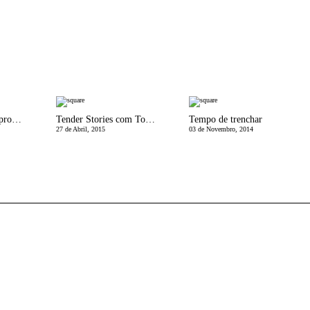
Make simples para prolongar o verÃ£o
Tender Stories com Tous | Giveaway
Tempo de trenchar
27 de Abril, 2015
03 de Novembro, 2014