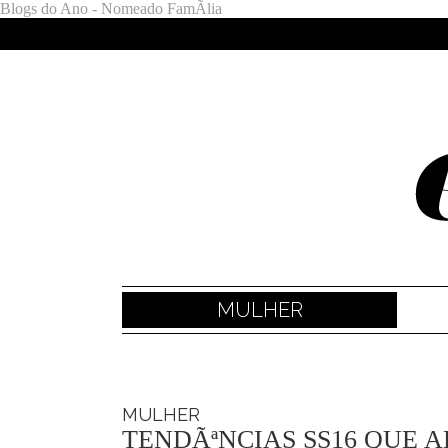
Blogs do Ano - Nomeado FamÃ­lia
MULHER
MULHER
TENDÃªNCIAS SS16 QUE 