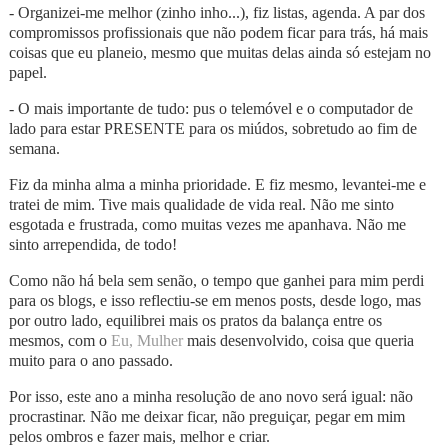
- Organizei-me melhor (zinho inho...), fiz listas, agenda. A par dos
compromissos profissionais que não podem ficar para trás, há mais
coisas que eu planeio, mesmo que muitas delas ainda só estejam no
papel.
- O mais importante de tudo: pus o telemóvel e o computador de
lado para estar PRESENTE para os miúdos, sobretudo ao fim de
semana.
Fiz da minha alma a minha prioridade. E fiz mesmo, levantei-me e
tratei de mim. Tive mais qualidade de vida real. Não me sinto
esgotada e frustrada, como muitas vezes me apanhava. Não me
sinto arrependida, de todo!
Como não há bela sem senão, o tempo que ganhei para mim perdi
para os blogs, e isso reflectiu-se em menos posts, desde logo, mas
por outro lado, equilibrei mais os pratos da balança entre os
mesmos, com o
Eu, Mulher
mais desenvolvido, coisa que queria
muito para o ano passado.
Por isso, este ano a minha resolução de ano novo será igual: não
procrastinar. Não me deixar ficar, não preguiçar, pegar em mim
pelos ombros e fazer mais, melhor e criar.