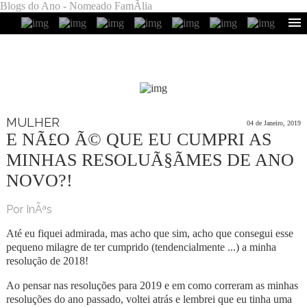
Blogs do Ano - Nomeado FamÃ­lia
MULHER
04 de Janeiro, 2019
E NÃ£O Ã© QUE EU CUMPRI AS
MINHAS RESOLUÃ§ÃΜES DE ANO
NOVO?!
Por InÃªs
Até eu fiquei admirada, mas acho que sim, acho que consegui esse
pequeno milagre de ter cumprido (tendencialmente ...) a minha
resolução de 2018!
Ao pensar nas resoluções para 2019 e em como correram as minhas
resoluções do ano passado, voltei atrás e lembrei que eu tinha uma